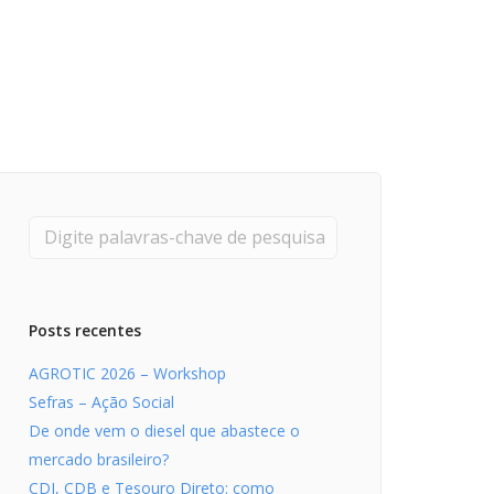
Pesquisadores
Economia da Poluição: Discussão
Capacidade de Suporte do Ecossistema
Exemplo de Externalidade e Poluição
Instrumentos Econômicos na Poluição
Instrumento de Comando e Controle
Princípio do Poluidor Pagador
Nível Ótimo de Poluição
Pigou e poluição
Ronald Coase e Poluição
Críticas ao Teorema
Posts recentes
Economia do Setor Público e Meio Ambiente
AGROTIC 2026 – Workshop
Parceiros
Sefras – Ação Social
Publicações
De onde vem o diesel que abastece o
Vídeos Educativos
mercado brasileiro?
CDI, CDB e Tesouro Direto: como