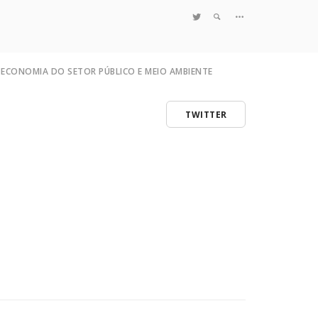
TWITTER
ECONOMIA DO SETOR PÚBLICO E MEIO AMBIENTE
TWITTER
tema
Quem Somos
ão
Notícias e Destaques
ção
Projetos de Pesquisa
nto de Comando e Controle
Políticas
o do Poluidor Pagador
Objetivos e Metas
Resultados
 ao Teorema
Coleta no Estado do RJ
Sites de Pesquisa
Grupo de Pesquisa
Artigos
Monografias Defendidas