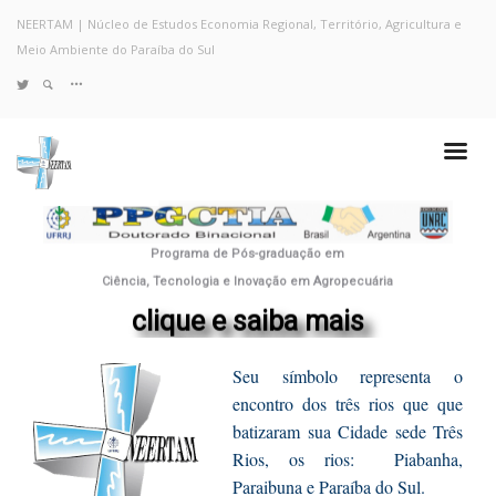
NEERTAM | Núcleo de Estudos Economia Regional, Território, Agricultura e
Meio Ambiente do Paraíba do Sul
TWITTER
Quem Somos
Notícias e Destaques
Projetos de Pesquisa
Políticas
Programa de Pós-graduação em
Objetivos e Metas
Ciência, Tecnologia e Inovação em Agropecuária
Resultados
clique e saiba mais
Coleta no Estado do RJ
Sites de Pesquisa
Seu símbolo representa o
Grupo de Pesquisa
encontro dos três rios que que
Artigos
batizaram sua Cidade sede Três
Monografias Defendidas
Rios, os rios: Piabanha,
Pesquisadores
Paraibuna e Paraíba do Sul.
Economia da Poluição: Discussão