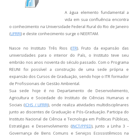
Capacidade de Suporte do Ecossistema
A água elemento fundamental a
Exemplo de Externalidade e Poluição
vida em sua confluência encontra
Instrumentos Econômicos na Poluição
o conhecimento na Universidade Federal Rural do Rio de Janeiro
Instrumento de Comando e Controle
(
UFRRJ
) e deste conhecimento surge o NEERTAM.
Princípio do Poluidor Pagador
Nível Ótimo de Poluição
Pigou e poluição
Nasce no Instituto Três Rios (
ITR
). Fruto da expansão das
Ronald Coase e Poluição
universidades para o interior do País, o Instituto teve seu
Críticas ao Teorema
embrião nos anos noventa do século passado. Com o Programa
REUNI foi possível a construção de uma sede própria e
Economia do Setor Público e Meio Ambiente
expansão dos Cursos de Graduação, sendo hoje o ITR formador
Parceiros
de Profissionais de Gestão Ambiental.
Publicações
Sua sede hoje é no Departamento de Desenvolvimento,
Agricultura e Sociedade do Instituto de Ciências Humanas e
Vídeos Educativos
Sociais (
ICHS / UFRRJ
), onde realiza atividades multidisciplinares
junto ao discentes de Graduação e Pós-Graduação. Participa do
Instituto Nacional de Ciência e Tecnologia em Políticas Públicas,
Estratégias e Desenvolvimento (
INCT/PPED
), junto a Linha 3 –
Governança de Bens Comuns e Serviços Ecossistêmicos na