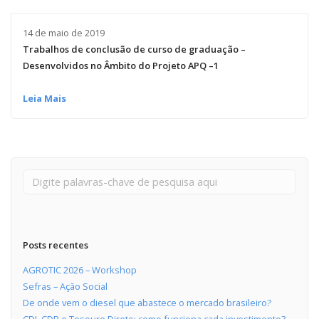
Capacidade de Suporte do Ecossistema
Exemplo de Externalidade e Poluição
14 de maio de 2019
Instrumentos Econômicos na Poluição
Trabalhos de conclusão de curso de graduação –
Instrumento de Comando e Controle
Desenvolvidos no Âmbito do Projeto APQ –1
Princípio do Poluidor Pagador
Nível Ótimo de Poluição
Leia Mais
Pigou e poluição
Ronald Coase e Poluição
Críticas ao Teorema
Economia do Setor Público e Meio Ambiente
Parceiros
Publicações
Vídeos Educativos
Posts recentes
AGROTIC 2026 – Workshop
Sefras – Ação Social
De onde vem o diesel que abastece o mercado brasileiro?
CDI, CDB e Tesouro Direto: como funciona cada investimento?