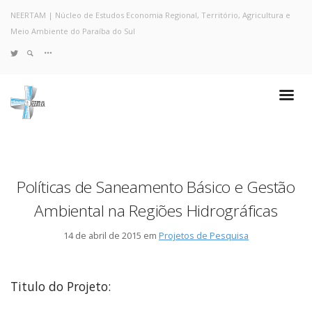
NEERTAM | Núcleo de Estudos Economia Regional, Território, Agricultura e
Meio Ambiente do Paraíba do Sul
TWITTER
Quem Somos
Notícias e Destaques
Projetos de Pesquisa
Políticas
Objetivos e Metas
Políticas de Saneamento Básico e Gestão
Resultados
Ambiental na Regiões Hidrográficas
Coleta no Estado do RJ
Sites de Pesquisa
14 de abril de 2015 em
Projetos de Pesquisa
Grupo de Pesquisa
Artigos
Monografias Defendidas
Titulo do Projeto:
Pesquisadores
Economia da Poluição: Discussão