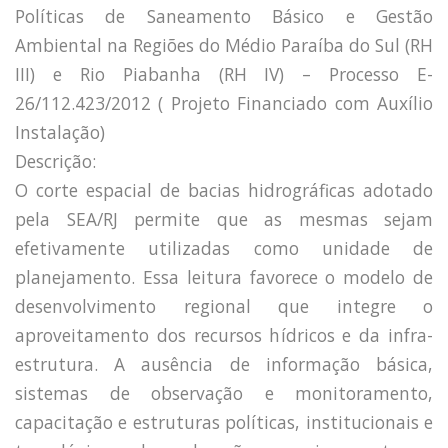
Políticas de Saneamento Básico e Gestão
Capacidade de Suporte do Ecossistema
Exemplo de Externalidade e Poluição
Ambiental na Regiões do Médio Paraíba do Sul (RH
Instrumentos Econômicos na Poluição
III) e Rio Piabanha (RH IV) – Processo E-
Instrumento de Comando e Controle
26/112.423/2012 ( Projeto Financiado com Auxílio
Princípio do Poluidor Pagador
Instalação)
Nível Ótimo de Poluição
Pigou e poluição
Descrição:
Ronald Coase e Poluição
O corte espacial de bacias hidrográficas adotado
Críticas ao Teorema
pela SEA/RJ permite que as mesmas sejam
Economia do Setor Público e Meio Ambiente
efetivamente utilizadas como unidade de
Parceiros
planejamento. Essa leitura favorece o modelo de
Publicações
desenvolvimento regional que integre o
Vídeos Educativos
aproveitamento dos recursos hídricos e da infra-
estrutura. A ausência de informação básica,
sistemas de observação e monitoramento,
capacitação e estruturas políticas, institucionais e