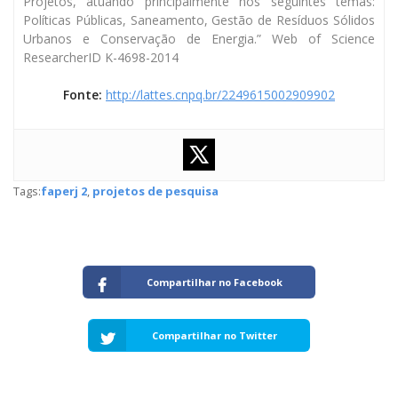
Projetos, atuando principalmente nos seguintes temas:
Políticas Públicas, Saneamento, Gestão de Resíduos Sólidos
Urbanos e Conservação de Energia.” Web of Science
ResearcherID K-4698-2014
Fonte:
http://lattes.cnpq.br/2249615002909902
Tags:
faperj 2
,
projetos de pesquisa
Compartilhar no Facebook
Compartilhar no Twitter