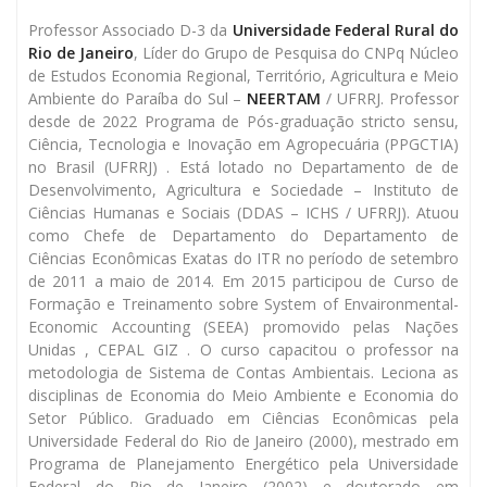
Professor Associado D-3 da
Universidade Federal Rural do
Rio de Janeiro
, Líder do Grupo de Pesquisa do CNPq Núcleo
de Estudos Economia Regional, Território, Agricultura e Meio
Ambiente do Paraíba do Sul –
NEERTAM
/ UFRRJ. Professor
desde de 2022 Programa de Pós-graduação stricto sensu,
Ciência, Tecnologia e Inovação em Agropecuária (PPGCTIA)
no Brasil (UFRRJ) . Está lotado no Departamento de de
Desenvolvimento, Agricultura e Sociedade – Instituto de
Ciências Humanas e Sociais (DDAS – ICHS / UFRRJ). Atuou
como Chefe de Departamento do Departamento de
Ciências Econômicas Exatas do ITR no período de setembro
de 2011 a maio de 2014. Em 2015 participou de Curso de
Formação e Treinamento sobre System of Envaironmental-
Economic Accounting (SEEA) promovido pelas Nações
Unidas , CEPAL GIZ . O curso capacitou o professor na
metodologia de Sistema de Contas Ambientais. Leciona as
disciplinas de Economia do Meio Ambiente e Economia do
Setor Público. Graduado em Ciências Econômicas pela
Universidade Federal do Rio de Janeiro (2000), mestrado em
Programa de Planejamento Energético pela Universidade
Federal do Rio de Janeiro (2002) e doutorado em