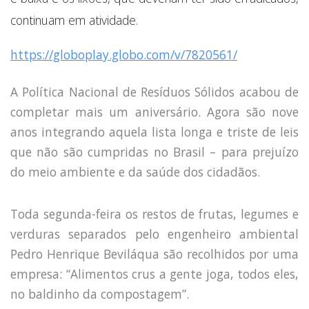
Capacidade de Suporte do Ecossistema
continuam em atividade.
Exemplo de Externalidade e Poluição
Instrumentos Econômicos na Poluição
https://globoplay.globo.com/v/7820561/
Instrumento de Comando e Controle
Princípio do Poluidor Pagador
A Política Nacional de Resíduos Sólidos acabou de
Nível Ótimo de Poluição
Pigou e poluição
completar mais um aniversário. Agora são nove
Ronald Coase e Poluição
anos integrando aquela lista longa e triste de leis
Críticas ao Teorema
que não são cumpridas no Brasil – para prejuízo
Economia do Setor Público e Meio Ambiente
do meio ambiente e da saúde dos cidadãos.
Parceiros
Publicações
Toda segunda-feira os restos de frutas, legumes e
Vídeos Educativos
verduras separados pelo engenheiro ambiental
Pedro Henrique Beviláqua são recolhidos por uma
empresa: “Alimentos crus a gente joga, todos eles,
no baldinho da compostagem”.