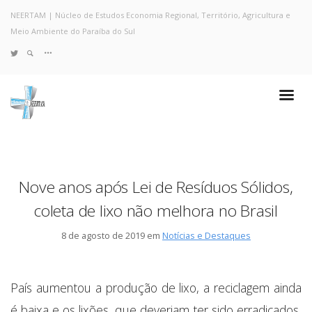
NEERTAM | Núcleo de Estudos Economia Regional, Território, Agricultura e
Meio Ambiente do Paraíba do Sul
TWITTER
Quem Somos
Notícias e Destaques
Projetos de Pesquisa
Políticas
Objetivos e Metas
Nove anos após Lei de Resíduos Sólidos,
Resultados
coleta de lixo não melhora no Brasil
Coleta no Estado do RJ
Sites de Pesquisa
8 de agosto de 2019 em
Notícias e Destaques
Grupo de Pesquisa
Artigos
Monografias Defendidas
País aumentou a produção de lixo, a reciclagem ainda
Pesquisadores
é baixa e os lixões, que deveriam ter sido erradicados,
Economia da Poluição: Discussão