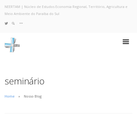
NEERTAM | Núcleo de Estudos Economia Regional, Território, Agricultura e
Meio Ambiente do Paraíba do Sul
TWITTER
Quem Somos
Notícias e Destaques
Projetos de Pesquisa
Políticas
Objetivos e Metas
seminário
Resultados
Coleta no Estado do RJ
Home
Nosso Blog
Sites de Pesquisa
Grupo de Pesquisa
Artigos
Monografias Defendidas
Pesquisadores
Economia da Poluição: Discussão