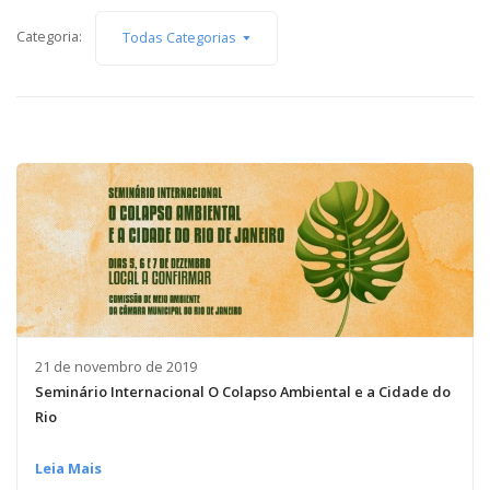
Capacidade de Suporte do Ecossistema
Categoria:
Todas Categorias
Exemplo de Externalidade e Poluição
Instrumentos Econômicos na Poluição
Instrumento de Comando e Controle
Princípio do Poluidor Pagador
Nível Ótimo de Poluição
Pigou e poluição
Ronald Coase e Poluição
Críticas ao Teorema
Economia do Setor Público e Meio Ambiente
Parceiros
Publicações
Vídeos Educativos
21 de novembro de 2019
Seminário Internacional O Colapso Ambiental e a Cidade do
Rio
Leia Mais