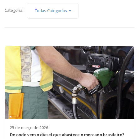
Capacidade de Suporte do Ecossistema
Categoria:
Todas Categorias
Exemplo de Externalidade e Poluição
Instrumentos Econômicos na Poluição
Instrumento de Comando e Controle
Princípio do Poluidor Pagador
Nível Ótimo de Poluição
Pigou e poluição
Ronald Coase e Poluição
Críticas ao Teorema
Economia do Setor Público e Meio Ambiente
Parceiros
Publicações
Vídeos Educativos
25 de março de 2026
De onde vem o diesel que abastece o mercado brasileiro?