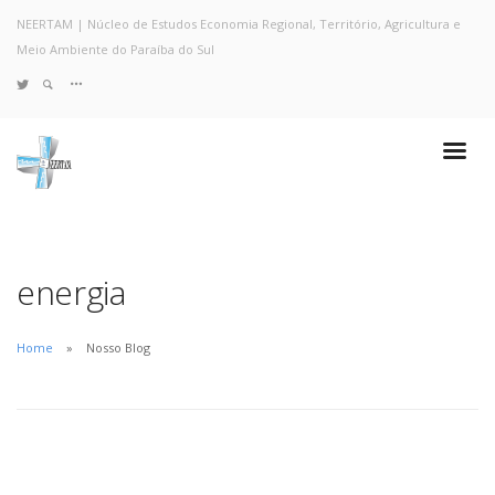
NEERTAM | Núcleo de Estudos Economia Regional, Território, Agricultura e
Meio Ambiente do Paraíba do Sul
TWITTER
Quem Somos
Notícias e Destaques
Projetos de Pesquisa
Políticas
Objetivos e Metas
energia
Resultados
Coleta no Estado do RJ
Home
Nosso Blog
Sites de Pesquisa
Grupo de Pesquisa
Artigos
Monografias Defendidas
Pesquisadores
Economia da Poluição: Discussão