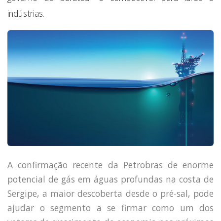
Capacidade de Suporte do Ecossistema
indústrias.
Exemplo de Externalidade e Poluição
Instrumentos Econômicos na Poluição
Instrumento de Comando e Controle
Princípio do Poluidor Pagador
Nível Ótimo de Poluição
Pigou e poluição
Ronald Coase e Poluição
Críticas ao Teorema
Economia do Setor Público e Meio Ambiente
Parceiros
Publicações
Vídeos Educativos
A confirmação recente da Petrobras de enorme
potencial de gás em águas profundas na costa de
Sergipe, a maior descoberta desde o pré-sal, pode
ajudar o segmento a se firmar como um dos