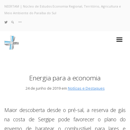
NEERTAM | Núcleo de Estudos Economia Regional, Território, Agricultura e
Meio Ambiente do Paraíba do Sul
TWITTER
Quem Somos
Notícias e Destaques
Projetos de Pesquisa
Políticas
Objetivos e Metas
Energia para a economia
Resultados
Coleta no Estado do RJ
24 de junho de 2019 em
Notícias e Destaques
Sites de Pesquisa
Grupo de Pesquisa
Artigos
Maior descoberta desde o pré-sal, a reserva de gás
Monografias Defendidas
na costa de Sergipe pode favorecer o plano do
Pesquisadores
governo de baratear o combustível para lares e
Economia da Poluição: Discussão