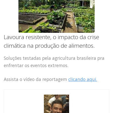
Capacidade de Suporte do Ecossistema
Exemplo de Externalidade e Poluição
Instrumentos Econômicos na Poluição
Instrumento de Comando e Controle
Princípio do Poluidor Pagador
Nível Ótimo de Poluição
Lavoura resistente, o impacto da crise
Pigou e poluição
climática na produção de alimentos.
Ronald Coase e Poluição
Críticas ao Teorema
Soluções testadas pela agricultura brasileira pra
Economia do Setor Público e Meio Ambiente
enfrentar os eventos extremos.
Parceiros
Publicações
Assista o vídeo da reportagem
clicando aqui.
Vídeos Educativos