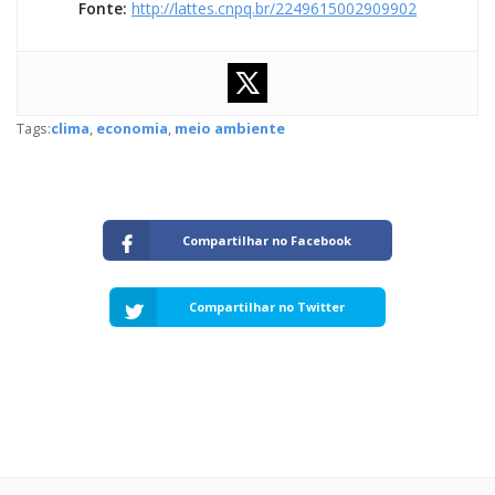
Fonte:
http://lattes.cnpq.br/2249615002909902
Tags:
clima
,
economia
,
meio ambiente
Compartilhar no Facebook
Compartilhar no Twitter