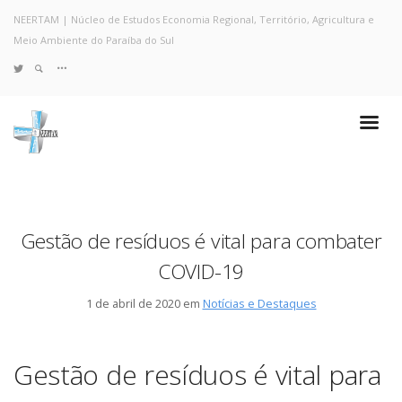
NEERTAM | Núcleo de Estudos Economia Regional, Território, Agricultura e
Meio Ambiente do Paraíba do Sul
TWITTER
Quem Somos
Notícias e Destaques
Projetos de Pesquisa
Políticas
Objetivos e Metas
Gestão de resíduos é vital para combater
Resultados
COVID-19
Coleta no Estado do RJ
Sites de Pesquisa
1 de abril de 2020 em
Notícias e Destaques
Grupo de Pesquisa
Artigos
Monografias Defendidas
Gestão de resíduos é vital para
Pesquisadores
Economia da Poluição: Discussão