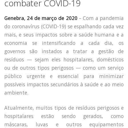
combater COVID-19
Capacidade de Suporte do Ecossistema
Exemplo de Externalidade e Poluição
Genebra, 24 de março de 2020
– Com a pandemia
Instrumentos Econômicos na Poluição
Instrumento de Comando e Controle
do coronavírus (COVID-19) se espalhando cada vez
Princípio do Poluidor Pagador
mais, e seus impactos sobre a saúde humana e a
Nível Ótimo de Poluição
economia se intensificando a cada dia, os
Pigou e poluição
governos são instados a tratar a gestão de
Ronald Coase e Poluição
Críticas ao Teorema
resíduos — sejam eles hospitalares, domésticos
Economia do Setor Público e Meio Ambiente
ou de outros tipos perigosos — como um serviço
Parceiros
público urgente e essencial para minimizar
Publicações
possíveis impactos secundários à saúde e ao meio
Vídeos Educativos
ambiente.
Atualmente, muitos tipos de resíduos perigosos e
hospitalares estão sendo gerados, como
máscaras, luvas e outros equipamentos