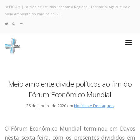
NEERTAM | Núcleo de Estudos Economia Regional, Território, Agricultura e
Meio Ambiente do Paraíba do Sul
TWITTER
Quem Somos
Notícias e Destaques
Projetos de Pesquisa
Políticas
Objetivos e Metas
Meio ambiente divide políticos ao fim do
Resultados
Fórum Econômico Mundial
Coleta no Estado do RJ
Sites de Pesquisa
26 de janeiro de 2020 em
Notícias e Destaques
Grupo de Pesquisa
Artigos
Monografias Defendidas
O Fórum Econômico Mundial terminou em Davos
Pesquisadores
nesta sexta-feira, com os presentes divididos em
Economia da Poluição: Discussão