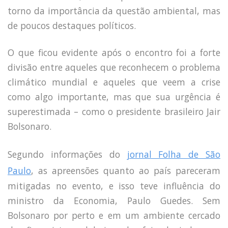
Capacidade de Suporte do Ecossistema
torno da importância da questão ambiental, mas
Exemplo de Externalidade e Poluição
de poucos destaques políticos.
Instrumentos Econômicos na Poluição
Instrumento de Comando e Controle
O que ficou evidente após o encontro foi a forte
Princípio do Poluidor Pagador
divisão entre aqueles que reconhecem o problema
Nível Ótimo de Poluição
Pigou e poluição
climático mundial e aqueles que veem a crise
Ronald Coase e Poluição
como algo importante, mas que sua urgência é
Críticas ao Teorema
superestimada – como o presidente brasileiro Jair
Economia do Setor Público e Meio Ambiente
Bolsonaro.
Parceiros
Publicações
Segundo informações do
jornal Folha de São
Vídeos Educativos
Paulo
, as apreensões quanto ao país pareceram
mitigadas no evento, e isso teve influência do
ministro da Economia, Paulo Guedes. Sem
Bolsonaro por perto e em um ambiente cercado