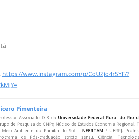
tá
:
https://www.instagram.com/p/CdUZjd4r5YF/?
VkMjY=
icero Pimenteira
rofessor Associado D-3 da
Universidade Federal Rural do Rio d
rupo de Pesquisa do CNPq Núcleo de Estudos Economia Regional, Ter
 Meio Ambiente do Paraíba do Sul –
NEERTAM
/ UFRRJ. Profes
rograma de Pós-graduação stricto sensu, Ciência, Tecnolo