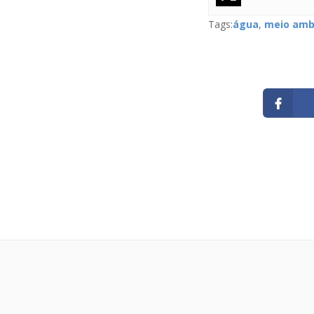
Tags:
água
,
meio amb