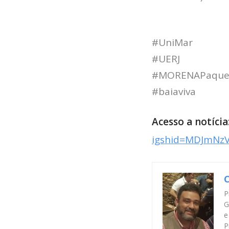
#UniMar
#UERJ
#MORENAPaque
#baiaviva
Acesso a notícia
igshid=MDJmNz
C
P
G
e
P