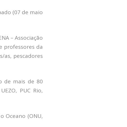
Pesquisadores
bado (07 de maio
Economia da Poluição: Discussão
Capacidade de Suporte do Ecossistema
Exemplo de Externalidade e Poluição
Instrumentos Econômicos na Poluição
ENA – Associação
Instrumento de Comando e Controle
e professores da
Princípio do Poluidor Pagador
s/as, pescadores
Nível Ótimo de Poluição
Pigou e poluição
Ronald Coase e Poluição
Críticas ao Teorema
o de mais de 80
Economia do Setor Público e Meio Ambiente
, UEZO, PUC Rio,
Parceiros
Publicações
 do Oceano (ONU,
Vídeos Educativos