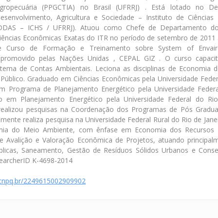
gropecuária (PPGCTIA) no Brasil (UFRRJ) . Está lotado no D
esenvolvimento, Agricultura e Sociedade – Instituto de Ciência
DDAS – ICHS / UFRRJ). Atuou como Chefe de Departamento d
iências Econômicas Exatas do ITR no período de setembro de 2011
de Curso de Formação e Treinamento sobre System of Envair
 promovido pelas Nações Unidas , CEPAL GIZ . O curso capaci
stema de Contas Ambientais. Leciona as disciplinas de Economia 
Público. Graduado em Ciências Econômicas pela Universidade Federa
m Programa de Planejamento Energético pela Universidade Federa
o em Planejamento Energético pela Universidade Federal do Rio 
realizou pesquisas na Coordenação dos Programas de Pós Gradu
mente realiza pesquisa na Universidade Federal Rural do Rio de Jane
mia do Meio Ambiente, com ênfase em Economia dos Recursos N
e Avalição e Valoração Econômica de Projetos, atuando principal
úblicas, Saneamento, Gestão de Resíduos Sólidos Urbanos e Conse
earcherID K-4698-2014
s.cnpq.br/2249615002909902