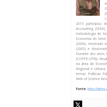
A
D
(
C
2015 participou 
Accounting (SEEA)
metodologia de Si
Economia do Setor 
(2000), mestrado e
(2002) e doutorad
Durante dez anos 
(COPPE-UFRJ). Atual
na área de Econo
Regional e Urbana 
temas: Políticas P
Web of Science Res
Fonte:
http://latte