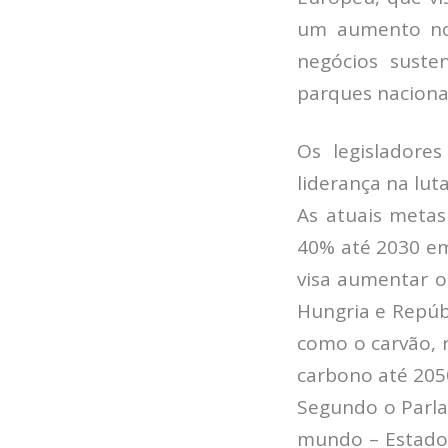
um aumento nos
negócios suste
parques nacionai
Os legisladore
liderança na lut
As atuais metas
40% até 2030 em
visa aumentar o
Hungria e Repúb
como o carvão, 
carbono até 205
Segundo o Parla
mundo – Estados