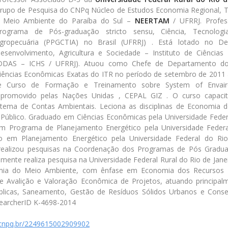
rupo de Pesquisa do CNPq Núcleo de Estudos Economia Regional, Ter
 Meio Ambiente do Paraíba do Sul –
NEERTAM
/ UFRRJ. Profes
rograma de Pós-graduação stricto sensu, Ciência, Tecnolo
gropecuária (PPGCTIA) no Brasil (UFRRJ) . Está lotado no D
esenvolvimento, Agricultura e Sociedade – Instituto de Ciência
DDAS – ICHS / UFRRJ). Atuou como Chefe de Departamento d
iências Econômicas Exatas do ITR no período de setembro de 2011
de Curso de Formação e Treinamento sobre System of Envair
 promovido pelas Nações Unidas , CEPAL GIZ . O curso capaci
stema de Contas Ambientais. Leciona as disciplinas de Economia 
Público. Graduado em Ciências Econômicas pela Universidade Federa
m Programa de Planejamento Energético pela Universidade Federa
o em Planejamento Energético pela Universidade Federal do Rio 
realizou pesquisas na Coordenação dos Programas de Pós Gradu
mente realiza pesquisa na Universidade Federal Rural do Rio de Jane
mia do Meio Ambiente, com ênfase em Economia dos Recursos N
e Avalição e Valoração Econômica de Projetos, atuando principal
úblicas, Saneamento, Gestão de Resíduos Sólidos Urbanos e Conse
earcherID K-4698-2014
s.cnpq.br/2249615002909902