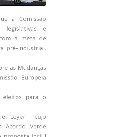
que a Comissão
legislativas e
” com a meta de
 pré-industrial,
obre as Mudanças
issão Europeia
eleitos para o
der Leyen – cujo
m Acordo Verde
A proposta inclui