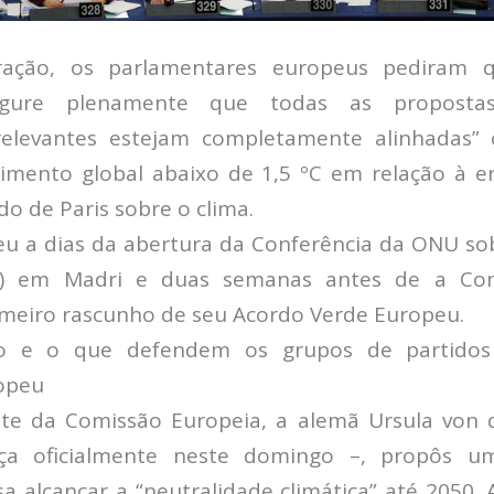
ação, os parlamentares europeus pediram 
egure plenamente que todas as propostas 
relevantes estejam completamente alinhadas
mento global abaixo de 1,5 ºC em relação à era
do de Paris sobre o clima.
eu a dias da abertura da Conferência da ONU s
OP) em Madri e duas semanas antes de a Com
imeiro rascunho de seu Acordo Verde Europeu.
ão e o que defendem os grupos de partidos 
opeu
te da Comissão Europeia, a alemã Ursula von 
a oficialmente neste domingo –, propôs u
a alcançar a “neutralidade climática” até 2050. 