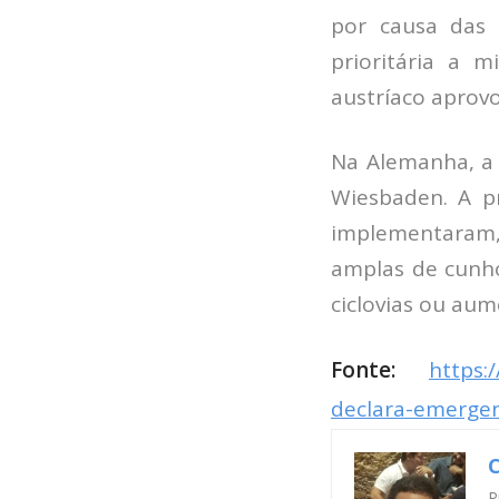
por causa das 
prioritária a 
austríaco aprovo
Na Alemanha, a 
Wiesbaden. A p
implementaram,
amplas de cunh
ciclovias ou au
Fonte:
https:
declara-emergen
C
P