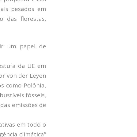
mais pesados em
 das florestas,
mir um papel de
 estufa da UE em
or von der Leyen
os como Polônia,
stíveis fósseis,
 das emissões de
ativas em todo o
ência climática”