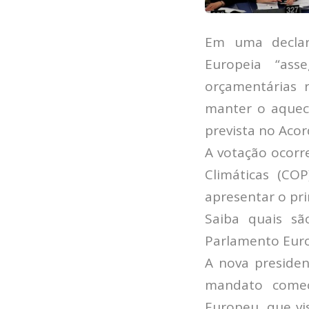
Em uma declar
Europeia “ass
orçamentárias 
manter o aqueci
prevista no Acor
A votação ocorr
Climáticas (C
apresentar o pr
Saiba quais s
Parlamento Eur
A nova presiden
mandato começ
Europeu, que vis