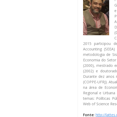
G
e
P
A
D
(
C
2015 participou 
Accounting (SEEA)
metodologia de Si
Economia do Setor 
(2000), mestrado e
(2002) e doutorad
Durante dez anos 
(COPPE-UFRJ). Atual
na área de Econo
Regional e Urbana 
temas: Políticas P
Web of Science Res
Fonte:
http://latte