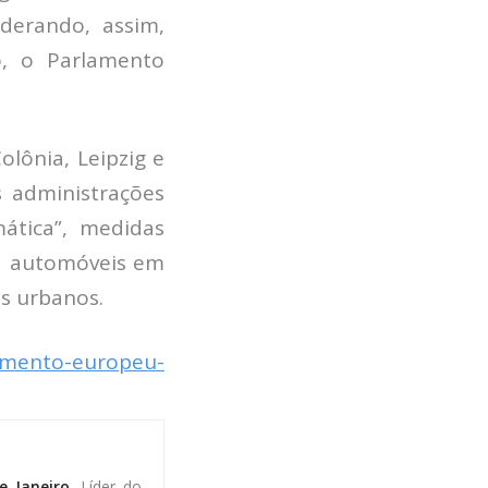
derando, assim,
o, o Parlamento
lônia, Leipzig e
 administrações
ática”, medidas
a automóveis em
s urbanos.
lamento-europeu-
e Janeiro
, Líder do