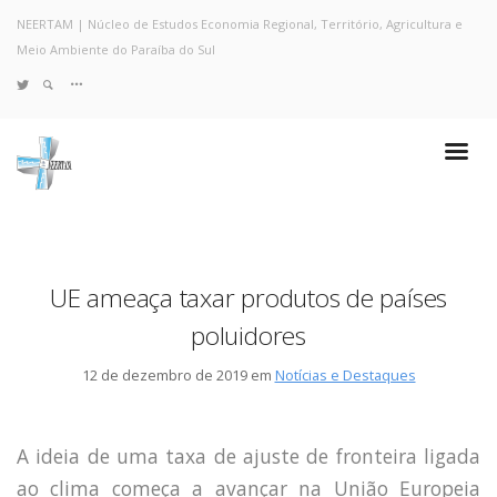
NEERTAM | Núcleo de Estudos Economia Regional, Território, Agricultura e
Meio Ambiente do Paraíba do Sul
TWITTER
Quem Somos
Notícias e Destaques
Projetos de Pesquisa
Políticas
Objetivos e Metas
UE ameaça taxar produtos de países
Resultados
poluidores
Coleta no Estado do RJ
Sites de Pesquisa
12 de dezembro de 2019 em
Notícias e Destaques
Grupo de Pesquisa
Artigos
Monografias Defendidas
A ideia de uma taxa de ajuste de fronteira ligada
Pesquisadores
ao clima começa a avançar na União Europeia
Economia da Poluição: Discussão