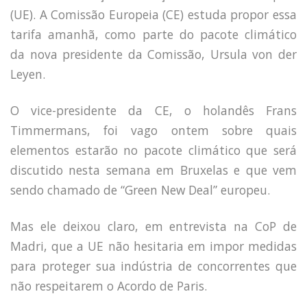
Capacidade de Suporte do Ecossistema
(UE). A Comissão Europeia (CE) estuda propor essa
Exemplo de Externalidade e Poluição
tarifa amanhã, como parte do pacote climático
Instrumentos Econômicos na Poluição
da nova presidente da Comissão, Ursula von der
Instrumento de Comando e Controle
Leyen.
Princípio do Poluidor Pagador
Nível Ótimo de Poluição
Pigou e poluição
O vice-presidente da CE, o holandês Frans
Ronald Coase e Poluição
Timmermans, foi vago ontem sobre quais
Críticas ao Teorema
elementos estarão no pacote climático que será
Economia do Setor Público e Meio Ambiente
discutido nesta semana em Bruxelas e que vem
Parceiros
sendo chamado de “Green New Deal” europeu.
Publicações
Vídeos Educativos
Mas ele deixou claro, em entrevista na CoP de
Madri, que a UE não hesitaria em impor medidas
para proteger sua indústria de concorrentes que
não respeitarem o Acordo de Paris.