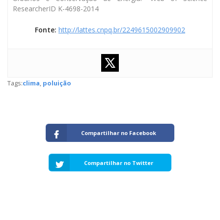
ResearcherID K-4698-2014
Fonte:
http://lattes.cnpq.br/2249615002909902
Tags:
clima
,
poluição
Compartilhar no Facebook
Compartilhar no Twitter