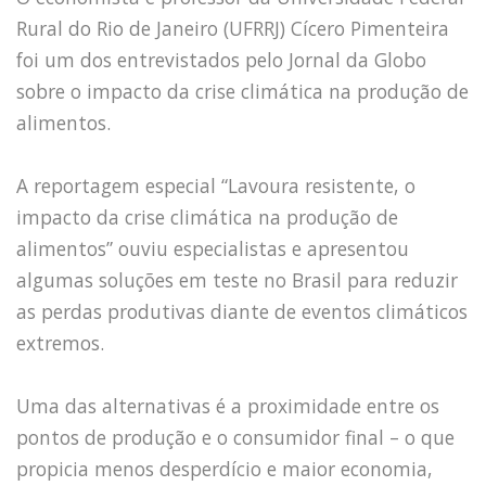
Capacidade de Suporte do Ecossistema
Rural do Rio de Janeiro (UFRRJ) Cícero Pimenteira
Exemplo de Externalidade e Poluição
foi um dos entrevistados pelo Jornal da Globo
Instrumentos Econômicos na Poluição
sobre o impacto da crise climática na produção de
Instrumento de Comando e Controle
Princípio do Poluidor Pagador
alimentos.
Nível Ótimo de Poluição
Pigou e poluição
A reportagem especial “Lavoura resistente, o
Ronald Coase e Poluição
impacto da crise climática na produção de
Críticas ao Teorema
alimentos” ouviu especialistas e apresentou
Economia do Setor Público e Meio Ambiente
algumas soluções em teste no Brasil para reduzir
Parceiros
as perdas produtivas diante de eventos climáticos
Publicações
extremos.
Vídeos Educativos
Uma das alternativas é a proximidade entre os
pontos de produção e o consumidor final – o que
propicia menos desperdício e maior economia,