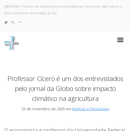
NEERTAM | Núcleo de Estudos Economia Regional, Território, Agricultura e
Meio Ambiente do Paraíba do Sul
TWITTER
Quem Somos
Notícias e Destaques
Projetos de Pesquisa
Políticas
Objetivos e Metas
Professor Cícero é um dos entrevistados
Resultados
pelo jornal da Globo sobre impacto
Coleta no Estado do RJ
Sites de Pesquisa
climático na agricultura
Grupo de Pesquisa
Artigos
25 de novembro de 2025 em
Notícias e Destaques
Monografias Defendidas
Pesquisadores
O economista e professor da Universidade Federal
Economia da Poluição: Discussão