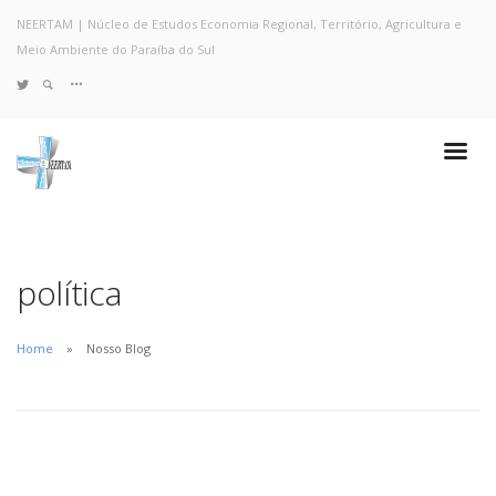
NEERTAM | Núcleo de Estudos Economia Regional, Território, Agricultura e
Meio Ambiente do Paraíba do Sul
TWITTER
Quem Somos
Notícias e Destaques
Projetos de Pesquisa
Políticas
Objetivos e Metas
política
Resultados
Coleta no Estado do RJ
Home
Nosso Blog
Sites de Pesquisa
Grupo de Pesquisa
Artigos
Monografias Defendidas
Pesquisadores
Economia da Poluição: Discussão