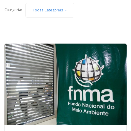
Capacidade de Suporte do Ecossistema
Categoria:
Todas Categorias
Exemplo de Externalidade e Poluição
Instrumentos Econômicos na Poluição
Instrumento de Comando e Controle
Princípio do Poluidor Pagador
Nível Ótimo de Poluição
Pigou e poluição
Ronald Coase e Poluição
Críticas ao Teorema
Economia do Setor Público e Meio Ambiente
Parceiros
Publicações
Vídeos Educativos