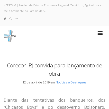
NEERTAM | Núcleo de Estudos Economia Regional, Território, Agricultura e
Meio Ambiente do Paraíba do Sul
TWITTER
Quem Somos
Notícias e Destaques
Projetos de Pesquisa
Políticas
Objetivos e Metas
Corecon-RJ convida para lançamento de
Resultados
obra
Coleta no Estado do RJ
Sites de Pesquisa
12 de abril de 2019 em
Notícias e Destaques
Grupo de Pesquisa
Artigos
Monografias Defendidas
Diante das tentativas dos banqueiros, dos
Pesquisadores
“Chicagos Boys” e do desgoverno Bolsonaro,
Economia da Poluição: Discussão