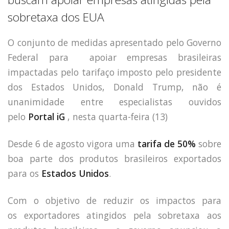
Capacidade de Suporte do Ecossistema
sobretaxa dos EUA
Exemplo de Externalidade e Poluição
Instrumentos Econômicos na Poluição
O conjunto de medidas apresentado pelo Governo
Instrumento de Comando e Controle
Federal para
apoiar empresas brasileiras
Princípio do Poluidor Pagador
Nível Ótimo de Poluição
impactadas pelo tarifaço
imposto pelo presidente
Pigou e poluição
dos Estados Unidos, Donald Trump, não é
Ronald Coase e Poluição
unanimidade entre especialistas ouvidos
Críticas ao Teorema
pelo
Portal iG
, nesta quarta-feira (13)
Economia do Setor Público e Meio Ambiente
Parceiros
Desde 6 de agosto vigora uma
tarifa de 50%
sobre
Publicações
boa parte dos produtos brasileiros exportados
Vídeos Educativos
para os
Estados Unidos
.
Com o objetivo de reduzir os impactos para
os
exportadores atingidos pela sobretaxa aos