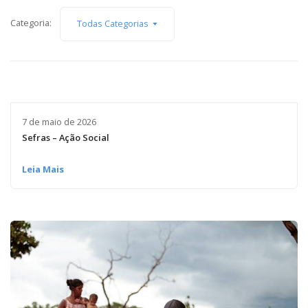
Capacidade de Suporte do Ecossistema
Categoria:
Todas Categorias
Exemplo de Externalidade e Poluição
Instrumentos Econômicos na Poluição
Instrumento de Comando e Controle
Princípio do Poluidor Pagador
Nível Ótimo de Poluição
Pigou e poluição
7 de maio de 2026
Ronald Coase e Poluição
Sefras – Ação Social
Críticas ao Teorema
Economia do Setor Público e Meio Ambiente
Leia Mais
Parceiros
Publicações
Vídeos Educativos