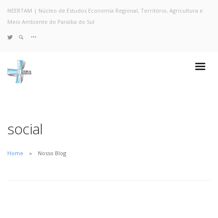
NEERTAM | Núcleo de Estudos Economia Regional, Território, Agricultura e
Meio Ambiente do Paraíba do Sul
TWITTER
Quem Somos
Notícias e Destaques
Projetos de Pesquisa
Políticas
Objetivos e Metas
social
Resultados
Coleta no Estado do RJ
Home
Nosso Blog
Sites de Pesquisa
Grupo de Pesquisa
Artigos
Monografias Defendidas
Pesquisadores
Economia da Poluição: Discussão