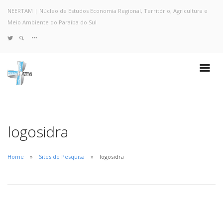
NEERTAM | Núcleo de Estudos Economia Regional, Território, Agricultura e
Meio Ambiente do Paraíba do Sul
TWITTER
Quem Somos
Notícias e Destaques
Projetos de Pesquisa
Políticas
Objetivos e Metas
logosidra
Resultados
Coleta no Estado do RJ
Home
Sites de Pesquisa
logosidra
Sites de Pesquisa
Grupo de Pesquisa
Artigos
Monografias Defendidas
Pesquisadores
Economia da Poluição: Discussão