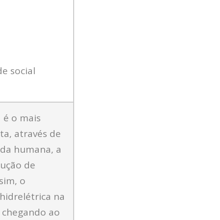
e social
a é o mais
ta, através de
vida humana, a
dução de
sim, o
hidrelétrica na
o, chegando ao