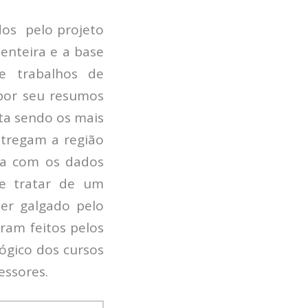
Pesquisadores
dos pelo projeto
Economia da Poluição: Discussão
enteira e a base
Capacidade de Suporte do Ecossistema
Exemplo de Externalidade e Poluição
e trabalhos de
Instrumentos Econômicos na Poluição
 por seu resumos
Instrumento de Comando e Controle
ta sendo os mais
Princípio do Poluidor Pagador
ntregam a região
Nível Ótimo de Poluição
Pigou e poluição
isa com os dados
Ronald Coase e Poluição
se tratar de um
Críticas ao Teorema
er galgado pelo
Economia do Setor Público e Meio Ambiente
ram feitos pelos
Parceiros
gógico dos cursos
Publicações
essores.
Vídeos Educativos