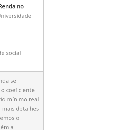
 Renda no
Universidade
e social
nda se
o coeficiente
rio mínimo real
 mais detalhes
remos o
bém a