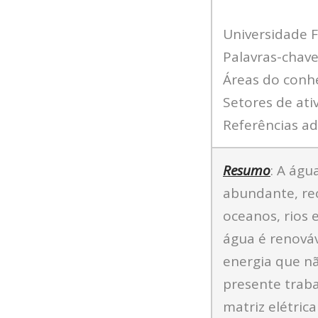
Universidade F
Palavras-chav
Áreas do conh
Setores de ati
Referências adi
Resumo
: A águ
abundante, rec
oceanos, rios 
água é renová
energia que nã
presente traba
matriz elétric