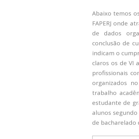
Abaixo temos os
FAPERJ onde atr
de dados orga
conclusão de cu
indicam o cumpr
claros os de VI
profissionais c
organizados no
trabalho acadê
estudante de gr
alunos segundo c
de bacharelado d