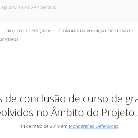
 Agricultura e Meio Ambiente do
S
PROJETOS DE PESQUISA
ECONOMIA DA POLUIÇÃO: DISCUSSÃO
DUCATIVOS
Políticas
Capacidade de Suporte do Ecossis
Objetivos e Metas
Sites de Pesquisa
Exemplo de Externalidade e Poluiç
Resultados
Grupo de Pesquisa
Instrumentos Econômicos na Polui
Coleta no Estado do RJ
Artigos
Instrume
Nível Ótimo de Poluição
Monografias Defendidas
Princípi
Pigou e poluição
Pesquisadores
s de conclusão de curso de gr
Ronald Coase e Poluição
Críticas
olvidos no Âmbito do Projeto
14 de maio de 2019 em
Monografias Defendidas