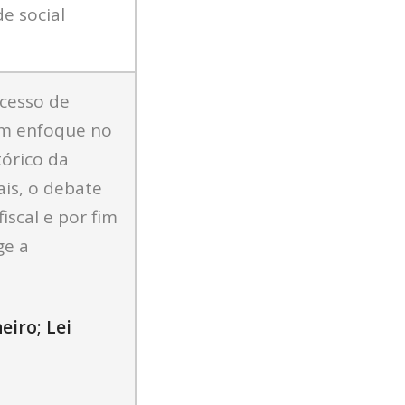
e social
ocesso de
om enfoque no
tórico da
ais, o debate
iscal e por fim
ge a
eiro; Lei