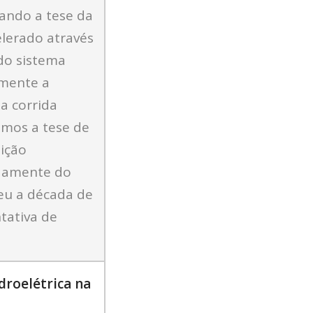
ando a tese da
elerado através
 do sistema
amente a
a corrida
emos a tese de
sição
damente do
eu a década de
tativa de
droelétrica na