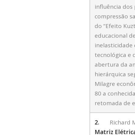
influência dos
compressão sal
do “Efeito Kuz
educacional d
inelasticidade
tecnológica e 
abertura da am
hierárquica s
Milagre econô
80 a conhecida
retomada de e
2.
Richard M
Matriz Elétric