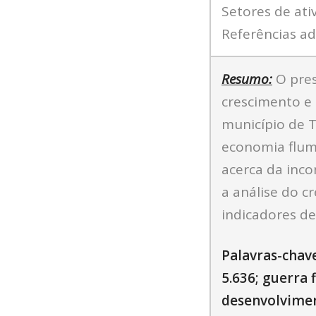
Setores de ati
Referências adi
Resumo:
O pres
crescimento e
município de T
economia flumi
acerca da incon
a análise do c
indicadores d
Palavras-chav
5.636; guerra f
desenvolvime