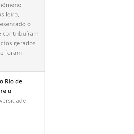
fenômeno
sileiro,
resentado o
e contribuíram
actos gerados
ue foram
o Rio de
re o
iversidade