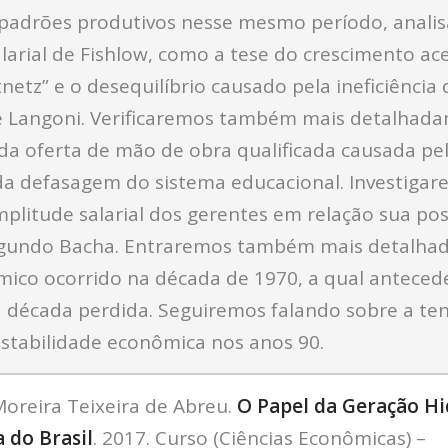
 padrões produtivos nesse mesmo período, analis
arial de Fishlow, como a tese do crescimento ac
tnetz” e o desequilíbrio causado pela ineficiência
e Langoni. Verificaremos também mais detalhad
 da oferta de mão de obra qualificada causada pel
da defasagem do sistema educacional. Investigar
plitude salarial dos gerentes em relação sua po
egundo Bacha. Entraremos também mais detalha
mico ocorrido na década de 1970, a qual anteced
 década perdida. Seguiremos falando sobre a ten
stabilidade econômica nos anos 90.
oreira Teixeira de Abreu.
O Papel da Geração Hi
a do Brasil
. 2017. Curso (Ciências Econômicas) –