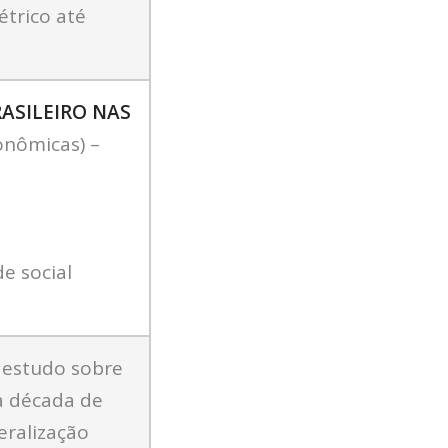
étrico até
ASILEIRO NAS
conômicas) –
e social
 estudo sobre
a década de
eralização