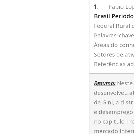
1.
Fabio Lop
Brasil Períod
Federal Rural 
Palavras-chav
Áreas do conh
Setores de ati
Referências adi
Resumo:
Neste 
desenvolveu at
de Gini, a dis
e desemprego 
no capitulo I
mercado inter