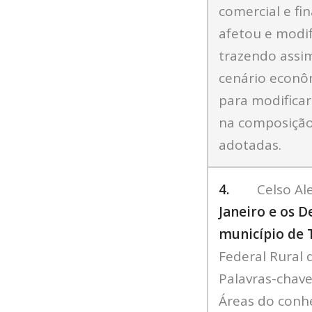
comercial e fi
afetou e modif
trazendo assim
cenário econô
para modificar
na composição
adotadas.
4.
Celso Ale
Janeiro e os 
município de 
Federal Rural 
Palavras-chav
Áreas do conh