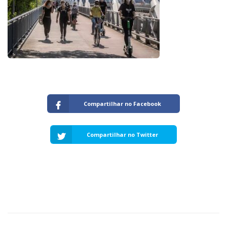
Capacidade de Suporte do Ecossistema
Exemplo de Externalidade e Poluição
Instrumentos Econômicos na Poluição
Instrumento de Comando e Controle
Princípio do Poluidor Pagador
Nível Ótimo de Poluição
Pigou e poluição
Ronald Coase e Poluição
Críticas ao Teorema
Compartilhar no Facebook
Economia do Setor Público e Meio Ambiente
Parceiros
Compartilhar no Twitter
Publicações
Vídeos Educativos