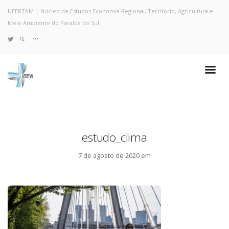
NEERTAM | Núcleo de Estudos Economia Regional, Território, Agricultura e
Meio Ambiente do Paraíba do Sul
TWITTER
Quem Somos
Notícias e Destaques
Projetos de Pesquisa
Políticas
Objetivos e Metas
estudo_clima
Resultados
Coleta no Estado do RJ
7 de agosto de 2020 em
Sites de Pesquisa
Grupo de Pesquisa
Artigos
Monografias Defendidas
Pesquisadores
Economia da Poluição: Discussão