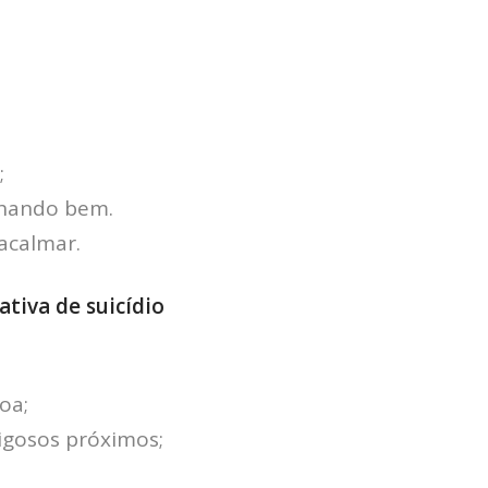
Pesquisadores
Economia da Poluição: Discussão
Capacidade de Suporte do Ecossistema
Exemplo de Externalidade e Poluição
Instrumentos Econômicos na Poluição
Instrumento de Comando e Controle
;
Princípio do Poluidor Pagador
echando bem.
Nível Ótimo de Poluição
acalmar.
Pigou e poluição
Ronald Coase e Poluição
iva de suicídio
Críticas ao Teorema
Economia do Setor Público e Meio Ambiente
Parceiros
oa;
Publicações
igosos próximos;
Vídeos Educativos