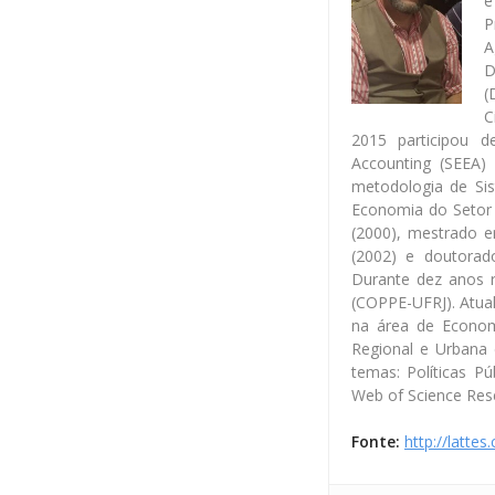
e
P
A
D
(
C
2015 participou 
Accounting (SEEA)
metodologia de Si
Economia do Setor 
(2000), mestrado e
(2002) e doutorad
Durante dez anos 
(COPPE-UFRJ). Atual
na área de Econo
Regional e Urbana 
temas: Políticas P
Web of Science Res
Fonte:
http://latte