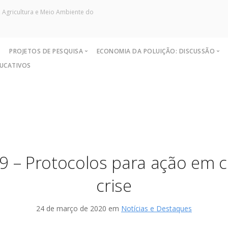
 Agricultura e Meio Ambiente do
S
PROJETOS DE PESQUISA
ECONOMIA DA POLUIÇÃO: DISCUSSÃO
DUCATIVOS
Políticas
Capacidade de Suporte do Ecossis
Objetivos e Metas
Sites de Pesquisa
Exemplo de Externalidade e Poluiç
Resultados
Grupo de Pesquisa
Instrumentos Econômicos na Polui
Coleta no Estado do RJ
Artigos
Instrume
Nível Ótimo de Poluição
Monografias Defendidas
Princípi
Pigou e poluição
Pesquisadores
9 – Protocolos para ação em 
Ronald Coase e Poluição
Críticas
crise
24 de março de 2020 em
Notícias e Destaques