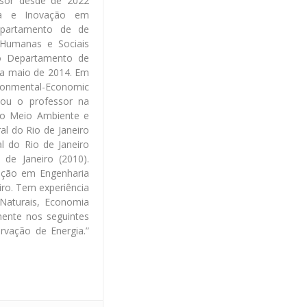
sor desde de 2022
gia e Inovação em
epartamento de de
s Humanas e Sociais
o Departamento de
 a maio de 2014. Em
onmental-Economic
tou o professor na
do Meio Ambiente e
l do Rio de Janeiro
l do Rio de Janeiro
de Janeiro (2010).
ação em Engenharia
iro. Tem experiência
aturais, Economia
mente nos seguintes
rvação de Energia.”