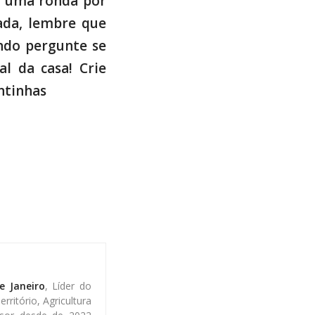
er uma ronda por
ada, lembre que
ando pergunte se
l da casa! Crie
ntinhas
e Janeiro
, Líder do
ritório, Agricultura