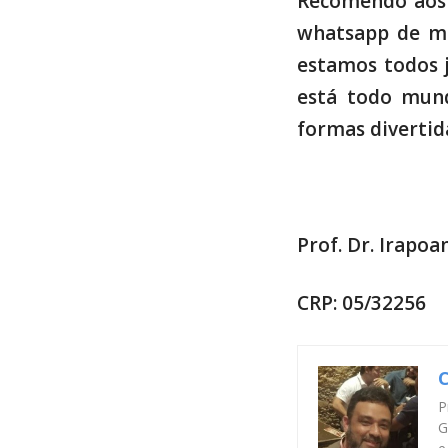
Recomendo aos p
whatsapp de ma
estamos todos j
está todo mund
formas divertid
Prof. Dr. Irapoa
CRP: 05/32256
C
P
G