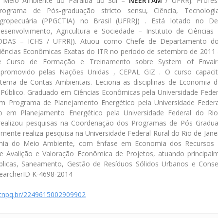
 Meio Ambiente do Paraíba do Sul –
NEERTAM
/ UFRRJ. Profes
rograma de Pós-graduação stricto sensu, Ciência, Tecnolo
gropecuária (PPGCTIA) no Brasil (UFRRJ) . Está lotado no D
esenvolvimento, Agricultura e Sociedade – Instituto de Ciência
DDAS – ICHS / UFRRJ). Atuou como Chefe de Departamento d
iências Econômicas Exatas do ITR no período de setembro de 2011
de Curso de Formação e Treinamento sobre System of Envair
 promovido pelas Nações Unidas , CEPAL GIZ . O curso capaci
stema de Contas Ambientais. Leciona as disciplinas de Economia 
Público. Graduado em Ciências Econômicas pela Universidade Federa
m Programa de Planejamento Energético pela Universidade Federa
o em Planejamento Energético pela Universidade Federal do Rio 
realizou pesquisas na Coordenação dos Programas de Pós Gradu
mente realiza pesquisa na Universidade Federal Rural do Rio de Jane
mia do Meio Ambiente, com ênfase em Economia dos Recursos N
e Avalição e Valoração Econômica de Projetos, atuando principal
úblicas, Saneamento, Gestão de Resíduos Sólidos Urbanos e Conse
earcherID K-4698-2014
s.cnpq.br/2249615002909902