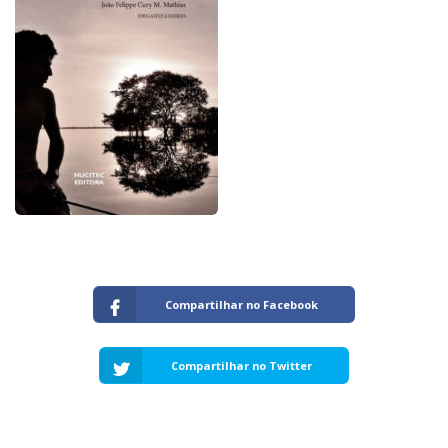
Capacidade de Suporte do Ecossistema
Exemplo de Externalidade e Poluição
Instrumentos Econômicos na Poluição
Instrumento de Comando e Controle
Princípio do Poluidor Pagador
Nível Ótimo de Poluição
Pigou e poluição
Ronald Coase e Poluição
Críticas ao Teorema
Economia do Setor Público e Meio Ambiente
Parceiros
Publicações
Compartilhar no Facebook
Vídeos Educativos
Compartilhar no Twitter