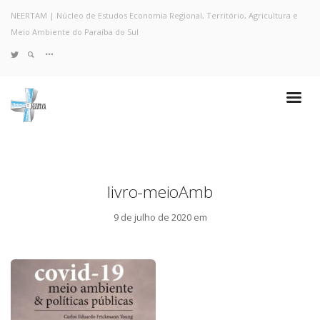
NEERTAM | Núcleo de Estudos Economia Regional, Território, Agricultura e
Meio Ambiente do Paraíba do Sul
TWITTER
Quem Somos
Notícias e Destaques
Projetos de Pesquisa
Políticas
Objetivos e Metas
livro-meioAmb
Resultados
Coleta no Estado do RJ
9 de julho de 2020 em
Sites de Pesquisa
Grupo de Pesquisa
Artigos
Monografias Defendidas
Pesquisadores
Economia da Poluição: Discussão