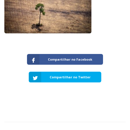
Capacidade de Suporte do Ecossistema
Exemplo de Externalidade e Poluição
Instrumentos Econômicos na Poluição
Instrumento de Comando e Controle
Princípio do Poluidor Pagador
Nível Ótimo de Poluição
Pigou e poluição
Ronald Coase e Poluição
Críticas ao Teorema
Compartilhar no Facebook
Economia do Setor Público e Meio Ambiente
Parceiros
Compartilhar no Twitter
Publicações
Vídeos Educativos