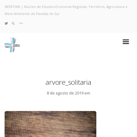
NEERTAM | Núcleo de Estudos Economia Regional, Território, Agricultura e
Meio Ambiente do Paraíba do Sul
TWITTER
Quem Somos
Notícias e Destaques
Projetos de Pesquisa
Políticas
Objetivos e Metas
arvore_solitaria
Resultados
Coleta no Estado do RJ
8 de agosto de 2019 em
Sites de Pesquisa
Grupo de Pesquisa
Artigos
Monografias Defendidas
Pesquisadores
Economia da Poluição: Discussão