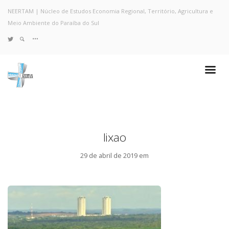
NEERTAM | Núcleo de Estudos Economia Regional, Território, Agricultura e
Meio Ambiente do Paraíba do Sul
TWITTER
Quem Somos
Notícias e Destaques
Projetos de Pesquisa
Políticas
Objetivos e Metas
lixao
Resultados
Coleta no Estado do RJ
29 de abril de 2019 em
Sites de Pesquisa
Grupo de Pesquisa
Artigos
Monografias Defendidas
Pesquisadores
Economia da Poluição: Discussão