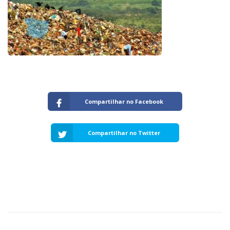
Capacidade de Suporte do Ecossistema
Exemplo de Externalidade e Poluição
Instrumentos Econômicos na Poluição
Instrumento de Comando e Controle
Princípio do Poluidor Pagador
Nível Ótimo de Poluição
Pigou e poluição
Ronald Coase e Poluição
Compartilhar no Facebook
Críticas ao Teorema
Economia do Setor Público e Meio Ambiente
Parceiros
Compartilhar no Twitter
Publicações
Vídeos Educativos