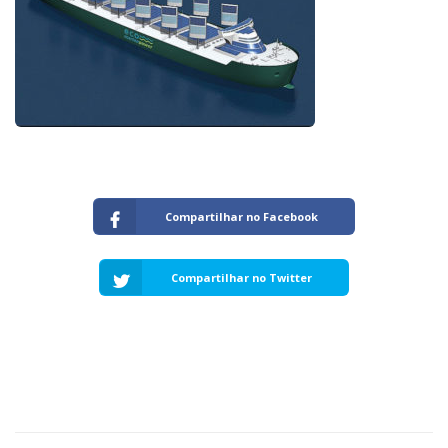
Capacidade de Suporte do Ecossistema
Exemplo de Externalidade e Poluição
Instrumentos Econômicos na Poluição
Instrumento de Comando e Controle
Princípio do Poluidor Pagador
Nível Ótimo de Poluição
Pigou e poluição
Ronald Coase e Poluição
Críticas ao Teorema
Compartilhar no Facebook
Economia do Setor Público e Meio Ambiente
Parceiros
Compartilhar no Twitter
Publicações
Vídeos Educativos