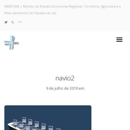
NEERTAM | Núcleo de Estudos Economia Regional, Território, Agricultura e
Meio Ambiente do Paraíba do Sul
TWITTER
Quem Somos
Notícias e Destaques
Projetos de Pesquisa
Políticas
Objetivos e Metas
navio2
Resultados
Coleta no Estado do RJ
9 de julho de 2019 em
Sites de Pesquisa
Grupo de Pesquisa
Artigos
Monografias Defendidas
Pesquisadores
Economia da Poluição: Discussão