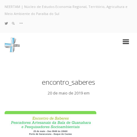
NEERTAM | Núcleo de Estudos Economia Regional, Território, Agricultura e
Meio Ambiente do Paraíba do Sul
TWITTER
Quem Somos
Notícias e Destaques
Projetos de Pesquisa
Políticas
Objetivos e Metas
encontro_saberes
Resultados
Coleta no Estado do RJ
20 de maio de 2019 em
Sites de Pesquisa
Grupo de Pesquisa
Artigos
Monografias Defendidas
Pesquisadores
Economia da Poluição: Discussão