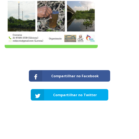
Capacidade de Suporte do Ecossistema
Exemplo de Externalidade e Poluição
Instrumentos Econômicos na Poluição
Instrumento de Comando e Controle
Princípio do Poluidor Pagador
Nível Ótimo de Poluição
Pigou e poluição
Ronald Coase e Poluição
Críticas ao Teorema
Economia do Setor Público e Meio Ambiente
Compartilhar no Facebook
Parceiros
Publicações
Compartilhar no Twitter
Vídeos Educativos