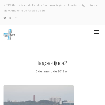
NEERTAM | Núcleo de Estudos Economia Regional, Território, Agricultura e
Meio Ambiente do Paraíba do Sul
TWITTER
Quem Somos
Notícias e Destaques
Projetos de Pesquisa
Políticas
Objetivos e Metas
lagoa-tijuca2
Resultados
Coleta no Estado do RJ
5 de janeiro de 2019 em
Sites de Pesquisa
Grupo de Pesquisa
Artigos
Monografias Defendidas
Pesquisadores
Economia da Poluição: Discussão