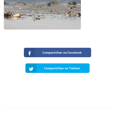
Capacidade de Suporte do Ecossistema
Exemplo de Externalidade e Poluição
Instrumentos Econômicos na Poluição
Instrumento de Comando e Controle
Princípio do Poluidor Pagador
Nível Ótimo de Poluição
Pigou e poluição
Ronald Coase e Poluição
Críticas ao Teorema
Compartilhar no Facebook
Economia do Setor Público e Meio Ambiente
Parceiros
Compartilhar no Twitter
Publicações
Vídeos Educativos