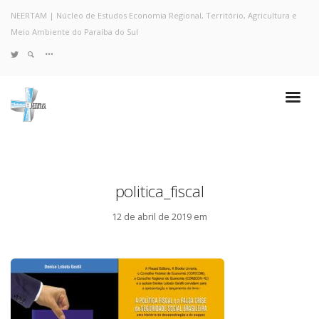
NEERTAM | Núcleo de Estudos Economia Regional, Território, Agricultura e
Meio Ambiente do Paraíba do Sul
TWITTER
Quem Somos
Notícias e Destaques
Projetos de Pesquisa
Políticas
Objetivos e Metas
politica_fiscal
Resultados
Coleta no Estado do RJ
12 de abril de 2019 em
Sites de Pesquisa
Grupo de Pesquisa
Artigos
Monografias Defendidas
Pesquisadores
Economia da Poluição: Discussão