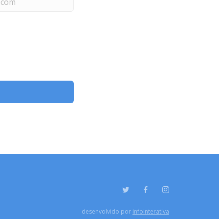
desenvolvido por
infointerativa