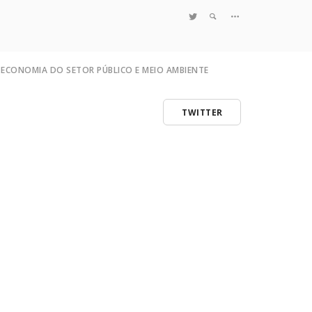
TWITTER
ECONOMIA DO SETOR PÚBLICO E MEIO AMBIENTE
TWITTER
tema
Quem Somos
ão
Notícias e Destaques
ção
Projetos de Pesquisa
nto de Comando e Controle
Políticas
o do Poluidor Pagador
Objetivos e Metas
Resultados
 ao Teorema
Coleta no Estado do RJ
Sites de Pesquisa
Grupo de Pesquisa
Artigos
Monografias Defendidas