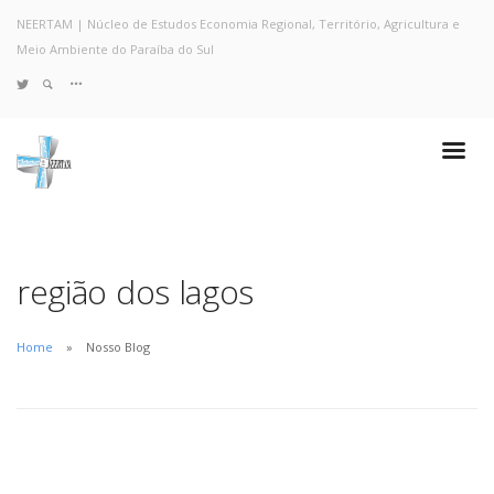
NEERTAM | Núcleo de Estudos Economia Regional, Território, Agricultura e
Meio Ambiente do Paraíba do Sul
TWITTER
Quem Somos
Notícias e Destaques
Projetos de Pesquisa
Políticas
Objetivos e Metas
região dos lagos
Resultados
Coleta no Estado do RJ
Home
Nosso Blog
Sites de Pesquisa
Grupo de Pesquisa
Artigos
Monografias Defendidas
Pesquisadores
Economia da Poluição: Discussão