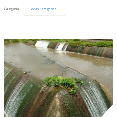
Capacidade de Suporte do Ecossistema
Categoria:
Todas Categorias
Exemplo de Externalidade e Poluição
Instrumentos Econômicos na Poluição
Instrumento de Comando e Controle
Princípio do Poluidor Pagador
Nível Ótimo de Poluição
Pigou e poluição
Ronald Coase e Poluição
Críticas ao Teorema
Economia do Setor Público e Meio Ambiente
Parceiros
Publicações
Vídeos Educativos