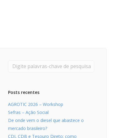
Pesquisadores
Economia da Poluição: Discussão
Capacidade de Suporte do Ecossistema
Exemplo de Externalidade e Poluição
Instrumentos Econômicos na Poluição
Instrumento de Comando e Controle
Princípio do Poluidor Pagador
Nível Ótimo de Poluição
Pigou e poluição
Ronald Coase e Poluição
Críticas ao Teorema
Posts recentes
Economia do Setor Público e Meio Ambiente
AGROTIC 2026 – Workshop
Parceiros
Sefras – Ação Social
Publicações
De onde vem o diesel que abastece o
Vídeos Educativos
mercado brasileiro?
CDI, CDB e Tesouro Direto: como