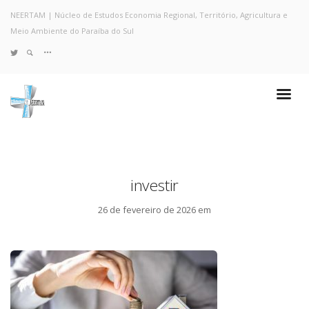
NEERTAM | Núcleo de Estudos Economia Regional, Território, Agricultura e
Meio Ambiente do Paraíba do Sul
TWITTER
Quem Somos
Notícias e Destaques
Projetos de Pesquisa
Políticas
Objetivos e Metas
investir
Resultados
Coleta no Estado do RJ
26 de fevereiro de 2026 em
Sites de Pesquisa
Grupo de Pesquisa
Artigos
Monografias Defendidas
Pesquisadores
Economia da Poluição: Discussão