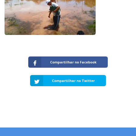
Capacidade de Suporte do Ecossistema
Exemplo de Externalidade e Poluição
Instrumentos Econômicos na Poluição
Instrumento de Comando e Controle
Princípio do Poluidor Pagador
Nível Ótimo de Poluição
Pigou e poluição
Ronald Coase e Poluição
Críticas ao Teorema
Compartilhar no Facebook
Economia do Setor Público e Meio Ambiente
Parceiros
Compartilhar no Twitter
Publicações
Vídeos Educativos