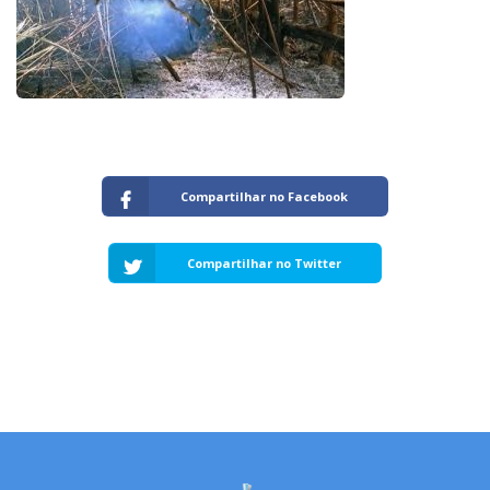
Capacidade de Suporte do Ecossistema
Exemplo de Externalidade e Poluição
Instrumentos Econômicos na Poluição
Instrumento de Comando e Controle
Princípio do Poluidor Pagador
Nível Ótimo de Poluição
Pigou e poluição
Ronald Coase e Poluição
Compartilhar no Facebook
Críticas ao Teorema
Economia do Setor Público e Meio Ambiente
Compartilhar no Twitter
Parceiros
Publicações
Vídeos Educativos