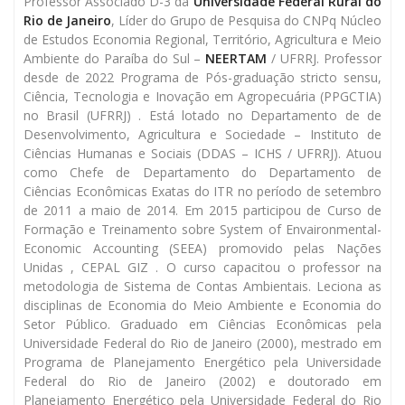
Professor Associado D-3 da
Universidade Federal Rural do
Rio de Janeiro
, Líder do Grupo de Pesquisa do CNPq Núcleo
de Estudos Economia Regional, Território, Agricultura e Meio
Ambiente do Paraíba do Sul –
NEERTAM
/ UFRRJ. Professor
desde de 2022 Programa de Pós-graduação stricto sensu,
Ciência, Tecnologia e Inovação em Agropecuária (PPGCTIA)
no Brasil (UFRRJ) . Está lotado no Departamento de de
Desenvolvimento, Agricultura e Sociedade – Instituto de
Ciências Humanas e Sociais (DDAS – ICHS / UFRRJ). Atuou
como Chefe de Departamento do Departamento de
Ciências Econômicas Exatas do ITR no período de setembro
de 2011 a maio de 2014. Em 2015 participou de Curso de
Formação e Treinamento sobre System of Envaironmental-
Economic Accounting (SEEA) promovido pelas Nações
Unidas , CEPAL GIZ . O curso capacitou o professor na
metodologia de Sistema de Contas Ambientais. Leciona as
disciplinas de Economia do Meio Ambiente e Economia do
Setor Público. Graduado em Ciências Econômicas pela
Universidade Federal do Rio de Janeiro (2000), mestrado em
Programa de Planejamento Energético pela Universidade
Federal do Rio de Janeiro (2002) e doutorado em
Planejamento Energético pela Universidade Federal do Rio