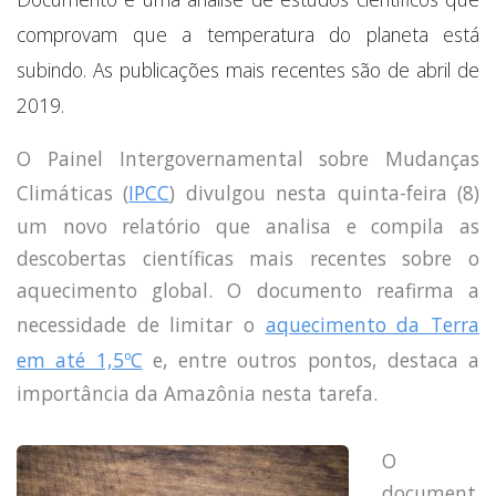
Capacidade de Suporte do Ecossistema
comprovam que a temperatura do planeta está
Exemplo de Externalidade e Poluição
subindo. As publicações mais recentes são de abril de
Instrumentos Econômicos na Poluição
Instrumento de Comando e Controle
2019.
Princípio do Poluidor Pagador
Nível Ótimo de Poluição
O Painel Intergovernamental sobre Mudanças
Pigou e poluição
Climáticas (
IPCC
) divulgou nesta quinta-feira (8)
Ronald Coase e Poluição
um novo relatório que analisa e compila as
Críticas ao Teorema
descobertas científicas mais recentes sobre o
Economia do Setor Público e Meio Ambiente
aquecimento global. O documento reafirma a
Parceiros
Publicações
necessidade de limitar o
aquecimento da Terra
Vídeos Educativos
em até 1,5ºC
e, entre outros pontos, destaca a
importância da Amazônia nesta tarefa.
O
document