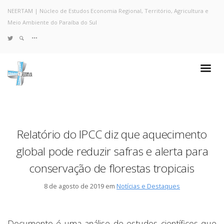
NEERTAM | Núcleo de Estudos Economia Regional, Território, Agricultura e
Meio Ambiente do Paraíba do Sul
TWITTER
Quem Somos
Notícias e Destaques
Projetos de Pesquisa
Políticas
Objetivos e Metas
Relatório do IPCC diz que aquecimento
Resultados
global pode reduzir safras e alerta para
Coleta no Estado do RJ
Sites de Pesquisa
conservação de florestas tropicais
Grupo de Pesquisa
Artigos
8 de agosto de 2019 em
Notícias e Destaques
Monografias Defendidas
Pesquisadores
Economia da Poluição: Discussão
Documento é uma análise de estudos científicos que