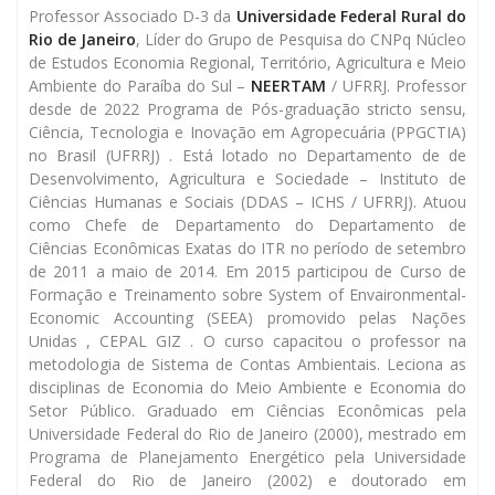
Professor Associado D-3 da
Universidade Federal Rural do
Rio de Janeiro
, Líder do Grupo de Pesquisa do CNPq Núcleo
de Estudos Economia Regional, Território, Agricultura e Meio
Ambiente do Paraíba do Sul –
NEERTAM
/ UFRRJ. Professor
desde de 2022 Programa de Pós-graduação stricto sensu,
Ciência, Tecnologia e Inovação em Agropecuária (PPGCTIA)
no Brasil (UFRRJ) . Está lotado no Departamento de de
Desenvolvimento, Agricultura e Sociedade – Instituto de
Ciências Humanas e Sociais (DDAS – ICHS / UFRRJ). Atuou
como Chefe de Departamento do Departamento de
Ciências Econômicas Exatas do ITR no período de setembro
de 2011 a maio de 2014. Em 2015 participou de Curso de
Formação e Treinamento sobre System of Envaironmental-
Economic Accounting (SEEA) promovido pelas Nações
Unidas , CEPAL GIZ . O curso capacitou o professor na
metodologia de Sistema de Contas Ambientais. Leciona as
disciplinas de Economia do Meio Ambiente e Economia do
Setor Público. Graduado em Ciências Econômicas pela
Universidade Federal do Rio de Janeiro (2000), mestrado em
Programa de Planejamento Energético pela Universidade
Federal do Rio de Janeiro (2002) e doutorado em