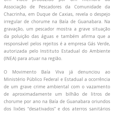
Capacidade de Suporte do Ecossistema
Associação de Pescadores da Comunidade da
Exemplo de Externalidade e Poluição
Chacrinha, em Duque de Caxias, revela o despejo
Instrumentos Econômicos na Poluição
irregular de chorume na Baía de Guanabara. Na
Instrumento de Comando e Controle
Princípio do Poluidor Pagador
gravação, um pescador mostra a grave situação
Nível Ótimo de Poluição
da poluição das águas e também afirma que a
Pigou e poluição
responsável pelos rejeitos é a empresa Gás Verde,
Ronald Coase e Poluição
autorizada pelo Instituto Estadual do Ambiente
Críticas ao Teorema
(INEA) para atuar na região.
Economia do Setor Público e Meio Ambiente
Parceiros
O Movimento Baía Viva já denunciou ao
Publicações
Ministério Público Federal e Estadual a ocorrência
Vídeos Educativos
de um grave crime ambiental com o vazamento
de aproximadamente um bilhão de litros de
chorume por ano na Baía de Guanabara oriundos
dos lixões “desativados” e dos aterros sanitários