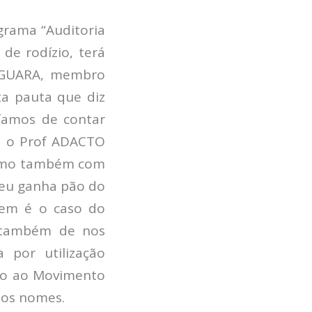
Pesquisadores
ograma “Auditoria
Economia da Poluição: Discussão
de rodízio, terá
Capacidade de Suporte do Ecossistema
Exemplo de Externalidade e Poluição
IGUARA, membro
Instrumentos Econômicos na Poluição
a pauta que diz
Instrumento de Comando e Controle
ríamos de contar
Princípio do Poluidor Pagador
o o Prof ADACTO
Nível Ótimo de Poluição
Pigou e poluição
como também com
Ronald Coase e Poluição
seu ganha pão do
Críticas ao Teorema
ivem é o caso do
Economia do Setor Público e Meio Ambiente
 também de nos
Parceiros
 por utilização
Publicações
do ao Movimento
Vídeos Educativos
dos nomes.