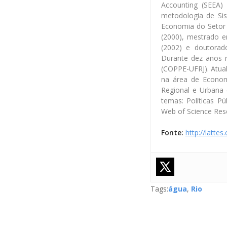
Accounting (SEEA)
metodologia de Si
Economia do Setor 
(2000), mestrado e
(2002) e doutorad
Durante dez anos 
(COPPE-UFRJ). Atual
na área de Econo
Regional e Urbana 
temas: Políticas P
Web of Science Res
Fonte:
http://latte
Tags:
água
,
Rio