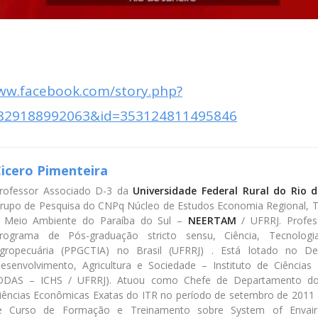
www.facebook.com/story.php?
4829188992063&id=353124811495846
icero Pimenteira
rofessor Associado D-3 da
Universidade Federal Rural do Rio d
rupo de Pesquisa do CNPq Núcleo de Estudos Economia Regional, Ter
 Meio Ambiente do Paraíba do Sul –
NEERTAM
/ UFRRJ. Profes
rograma de Pós-graduação stricto sensu, Ciência, Tecnolo
gropecuária (PPGCTIA) no Brasil (UFRRJ) . Está lotado no D
esenvolvimento, Agricultura e Sociedade – Instituto de Ciência
DDAS – ICHS / UFRRJ). Atuou como Chefe de Departamento d
iências Econômicas Exatas do ITR no período de setembro de 2011
de Curso de Formação e Treinamento sobre System of Envair