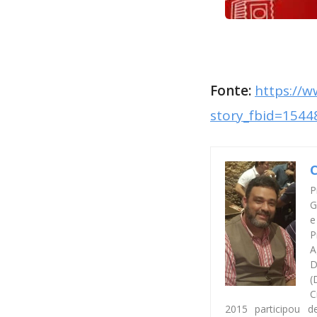
Fonte:
https://
story_fbid=154
C
P
G
e
P
A
D
(
C
2015 participou 