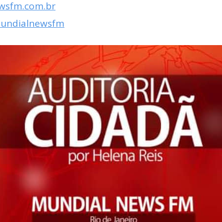
wsfm.com.br
mundialnewsfm