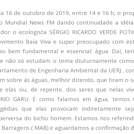
dia 16 de outubro de 2019, entre 14 e 16 h, o pr
o Mundial News FM dando continuidade a idéia 
ador o ecologista SÉRGIO RICARDO VERDE POT
vimento Baía Viva e super preocupado com est
sso bem fundamental e essencial: água.
Daí, te
e não só estudam o tema diuturnamente com
rtamento de Engenharia Ambiental da UERJ , 
em sobre às águas, melhor dizendo, que tiram o 
e elas ou, de repente, dos seres que nelas v
ÉRIO GARU. E como falamos em água, temos
agédias que elas provocam indiretamente seja
perversa do bicho homem. Estamos nos referin
r Barragens ( MAB) e aguardamos a confirmação 