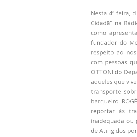
Nesta 4ª feira, 
Cidadã” na Rádi
como apresent
fundador do Mo
respeito ao no
com pessoas qu
OTTONI do Depa
aqueles que viv
transporte sobr
barqueiro ROG
reportar às tr
inadequada ou 
de Atingidos po