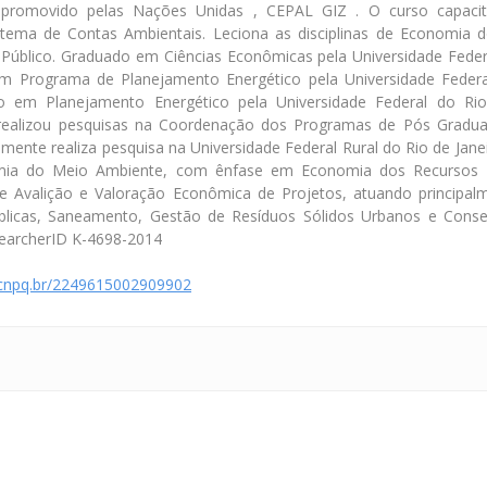
 promovido pelas Nações Unidas , CEPAL GIZ . O curso capaci
stema de Contas Ambientais. Leciona as disciplinas de Economia 
Público. Graduado em Ciências Econômicas pela Universidade Federa
m Programa de Planejamento Energético pela Universidade Federa
o em Planejamento Energético pela Universidade Federal do Rio 
realizou pesquisas na Coordenação dos Programas de Pós Gradu
mente realiza pesquisa na Universidade Federal Rural do Rio de Jane
mia do Meio Ambiente, com ênfase em Economia dos Recursos N
e Avalição e Valoração Econômica de Projetos, atuando principal
úblicas, Saneamento, Gestão de Resíduos Sólidos Urbanos e Conse
earcherID K-4698-2014
s.cnpq.br/2249615002909902