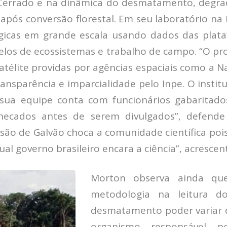
errado e na dinâmica do desmatamento, degrad
após conversão florestal. Em seu laboratório na
gicas em grande escala usando dados das plat
elos de ecossistemas e trabalho de campo. “O pr
télite providas por agências espaciais como a N
ansparência e imparcialidade pelo Inpe. O instit
 sua equipe conta com funcionários gabaritad
hecados antes de serem divulgados”, defende
são de Galvão choca a comunidade científica poi
al governo brasileiro encara a ciência”, acrescen
Morton observa ainda qu
metodologia na leitura d
desmatamento poder variar 
organismo responsável pe