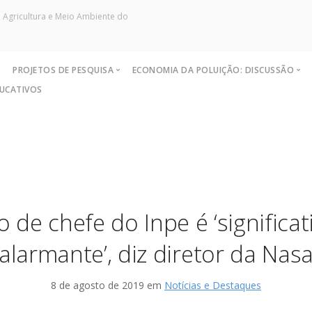
 Agricultura e Meio Ambiente do
S
PROJETOS DE PESQUISA
ECONOMIA DA POLUIÇÃO: DISCUSSÃO
DUCATIVOS
Políticas
Capacidade de Suporte do Ecossis
Objetivos e Metas
Sites de Pesquisa
Exemplo de Externalidade e Poluiç
Resultados
Grupo de Pesquisa
Instrumentos Econômicos na Polui
Coleta no Estado do RJ
Artigos
Instrume
Nível Ótimo de Poluição
Monografias Defendidas
Princípi
Pigou e poluição
Pesquisadores
 de chefe do Inpe é ‘significa
Ronald Coase e Poluição
Críticas
alarmante’, diz diretor da Nas
8 de agosto de 2019 em
Notícias e Destaques