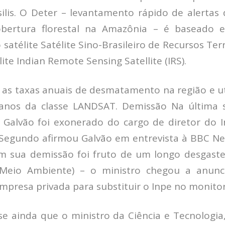
silis. O Deter – levantamento rápido de alertas 
obertura florestal na Amazônia – é baseado
 satélite Satélite Sino-Brasileiro de Recursos Ter
ite Indian Remote Sensing Satellite (IRS).
a as taxas anuais de desmatamento na região e ut
canos da classe LANDSAT. Demissão Na última s
o Galvão foi exonerado do cargo de diretor do I
Segundo afirmou Galvão em entrevista à BBC News
m sua demissão foi fruto de um longo desgaste
 (Meio Ambiente) – o ministro chegou a anunc
mpresa privada para substituir o Inpe no monit
sse ainda que o ministro da Ciência e Tecnologia