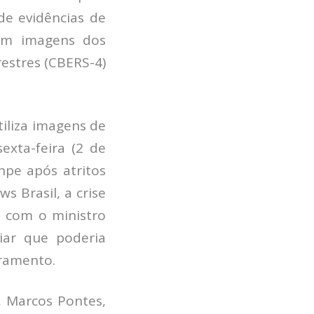
de evidências de
 em imagens dos
restres (CBERS-4)
iliza imagens de
exta-feira (2 de
npe após atritos
 Brasil, a crise
 com o ministro
iar que poderia
oramento.
, Marcos Pontes,