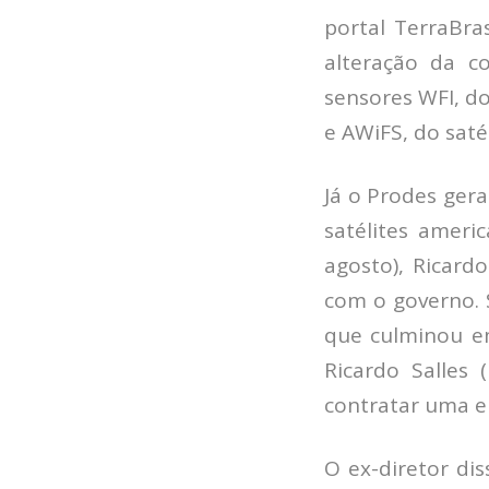
portal TerraBra
alteração da c
sensores WFI, do
e AWiFS, do satél
Já o Prodes ger
satélites ameri
agosto), Ricard
com o governo. 
que culminou e
Ricardo Salles
contratar uma e
O ex-diretor di