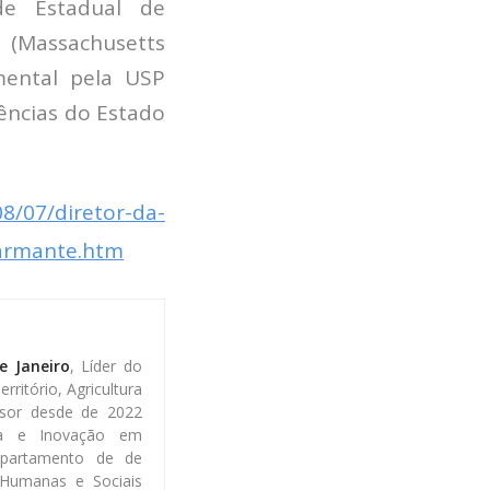
de Estadual de
 (Massachusetts
imental pela USP
ências do Estado
08/07/diretor-da-
larmante.htm
e Janeiro
, Líder do
ritório, Agricultura
sor desde de 2022
gia e Inovação em
epartamento de de
s Humanas e Sociais