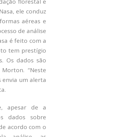
ação florestal e
 Nasa, ele conduz
aformas aéreas e
ocesso de análise
asa é feito com a
uto tem prestígio
os. Os dados são
 Morton. “Neste
s envia um alerta
ta.
e, apesar de a
os dados sobre
de acordo com o
la análise, as