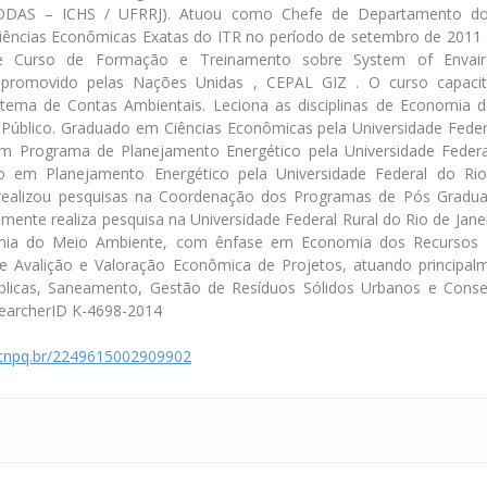
DDAS – ICHS / UFRRJ). Atuou como Chefe de Departamento d
iências Econômicas Exatas do ITR no período de setembro de 2011
de Curso de Formação e Treinamento sobre System of Envair
 promovido pelas Nações Unidas , CEPAL GIZ . O curso capaci
stema de Contas Ambientais. Leciona as disciplinas de Economia 
Público. Graduado em Ciências Econômicas pela Universidade Federa
m Programa de Planejamento Energético pela Universidade Federa
o em Planejamento Energético pela Universidade Federal do Rio 
realizou pesquisas na Coordenação dos Programas de Pós Gradu
mente realiza pesquisa na Universidade Federal Rural do Rio de Jane
mia do Meio Ambiente, com ênfase em Economia dos Recursos N
e Avalição e Valoração Econômica de Projetos, atuando principal
úblicas, Saneamento, Gestão de Resíduos Sólidos Urbanos e Conse
earcherID K-4698-2014
s.cnpq.br/2249615002909902