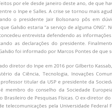
feitos por ele desde janeiro deste ano, de que 
entre o Inpe e Salles. A crise se tornou mais agud
uando o presidente Jair Bolsonaro pôs em dúv
e que Galvão estaria “a serviço de alguma ONG”. N
 concedeu entrevista defendendo as informações
ticando as declarações do presidente. Finalme
, Galvão foi informado por Marcos Pontes de que s
ado diretor do Inpe em 2016 por Gilberto Kassa
tério da Ciência, Tecnologia, Inovações Comun
 professor titular da USP e presidente da Socied
 é membro do conselho da Sociedade Europeia 
o Brasileiro de Pesquisas Físicas. O ex-diretor d
e telecomunicações pela Universidade Federal F