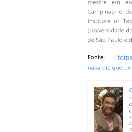
mestre em eng
Campinas) e do
Institute of Te
(Universidade d
de São Paulo e d
Fonte:
https
nasa-diz-que-de
C
P
G
e
P
A
D