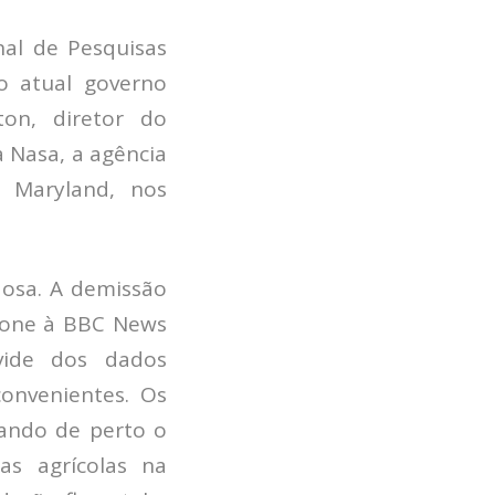
Pesquisadores
al de Pesquisas
Economia da Poluição: Discussão
 o atual governo
Capacidade de Suporte do Ecossistema
Exemplo de Externalidade e Poluição
ton, diretor do
Instrumentos Econômicos na Poluição
a Nasa, a agência
Instrumento de Comando e Controle
e Maryland, nos
Princípio do Poluidor Pagador
Nível Ótimo de Poluição
Pigou e poluição
Ronald Coase e Poluição
osa. A demissão
Críticas ao Teorema
efone à BBC News
Economia do Setor Público e Meio Ambiente
uvide dos dados
Parceiros
convenientes. Os
Publicações
ando de perto o
Vídeos Educativos
as agrícolas na