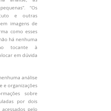
 pequenas”. “Os
tuto e outras
s em imagens de
forma como esses
 não há nenhuma
 no tocante à
olocar em dúvida
 nenhuma análise
le e organizações
formações sobre
ladas por dois
 acessados pelo