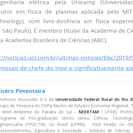
enharia elétrica pela Unicamp (Universida
utor em física de plasmas aplicada pelo MIT
chnology), com livre-docência em física exper
e São Paulo). É membro titular da Academia de Ci
a Academia Brasileira de Ciências (ABC).
://noticias.uol.com.br/ultimas-noticias/bbc/2019/
missao-de-chefe-do-inpe-e-significativamente-a
icero Pimenteira
rofessor Associado D-3 da
Universidade Federal Rural do Rio d
rupo de Pesquisa do CNPq Núcleo de Estudos Economia Regional, Ter
 Meio Ambiente do Paraíba do Sul –
NEERTAM
/ UFRRJ. Profes
rograma de Pós-graduação stricto sensu, Ciência, Tecnolo
gropecuária (PPGCTIA) no Brasil (UFRRJ) . Está lotado no D
esenvolvimento, Agricultura e Sociedade – Instituto de Ciência