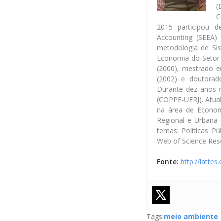
(
C
2015 participou 
Accounting (SEEA)
metodologia de Si
Economia do Setor 
(2000), mestrado e
(2002) e doutorad
Durante dez anos 
(COPPE-UFRJ). Atual
na área de Econo
Regional e Urbana 
temas: Políticas P
Web of Science Res
Fonte:
http://latte
Tags:
meio ambiente