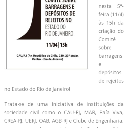
Capacidade de Suporte do Ecossistema
nesta 5ª-
Exemplo de Externalidade e Poluição
feira (11/4)
Instrumentos Econômicos na Poluição
às 15h da
Instrumento de Comando e Controle
criação do
Princípio do Poluidor Pagador
Nível Ótimo de Poluição
Comitê
Pigou e poluição
sobre
Ronald Coase e Poluição
barragens
Críticas ao Teorema
e
Economia do Setor Público e Meio Ambiente
depósitos
Parceiros
de rejeitos
Publicações
no Estado do Rio de Janeiro!
Vídeos Educativos
Trata-se de uma iniciativa de instituições da
sociedade civil como o CAU-RJ, MAB, Baía Viva,
CREA-RJ, UERJ, OAB, AGB-RJ e Clube de Engenharia,