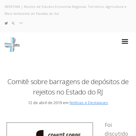
NEERTAM | Núcleo de Estudos Economia Regional, Território, Agricultura e
Meio Ambiente do Paraíba do Sul
TWITTER
Quem Somos
Notícias e Destaques
Projetos de Pesquisa
Políticas
Objetivos e Metas
Comitê sobre barragens de depósitos de
Resultados
rejeitos no Estado do RJ
Coleta no Estado do RJ
Sites de Pesquisa
12 de abril de 2019 em
Notícias e Destaques
Grupo de Pesquisa
Artigos
Monografias Defendidas
Foi
Pesquisadores
discutido
Economia da Poluição: Discussão