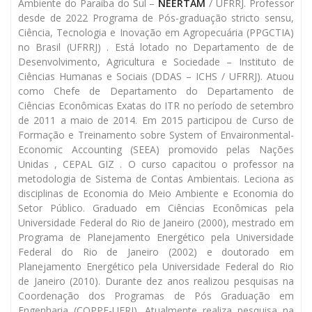
Ambiente do Paraíba do Sul –
NEERTAM
/ UFRRJ. Professor
desde de 2022 Programa de Pós-graduação stricto sensu,
Ciência, Tecnologia e Inovação em Agropecuária (PPGCTIA)
no Brasil (UFRRJ) . Está lotado no Departamento de de
Desenvolvimento, Agricultura e Sociedade – Instituto de
Ciências Humanas e Sociais (DDAS – ICHS / UFRRJ). Atuou
como Chefe de Departamento do Departamento de
Ciências Econômicas Exatas do ITR no período de setembro
de 2011 a maio de 2014. Em 2015 participou de Curso de
Formação e Treinamento sobre System of Envaironmental-
Economic Accounting (SEEA) promovido pelas Nações
Unidas , CEPAL GIZ . O curso capacitou o professor na
metodologia de Sistema de Contas Ambientais. Leciona as
disciplinas de Economia do Meio Ambiente e Economia do
Setor Público. Graduado em Ciências Econômicas pela
Universidade Federal do Rio de Janeiro (2000), mestrado em
Programa de Planejamento Energético pela Universidade
Federal do Rio de Janeiro (2002) e doutorado em
Planejamento Energético pela Universidade Federal do Rio
de Janeiro (2010). Durante dez anos realizou pesquisas na
Coordenação dos Programas de Pós Graduação em
Engenharia (COPPE-UFRJ). Atualmente realiza pesquisa na